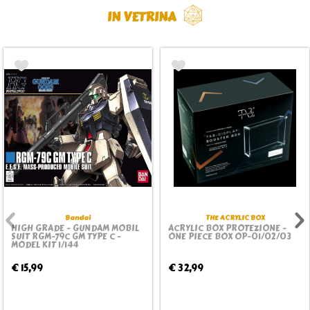
IN VETRINA
Bandai
THE ACRYLIC BOX
HIGH GRADE - GUNDAM MOBIL
ACRYLIC BOX PROTEZIONE -
SUIT RGM-79C GM TYPE C -
ONE PIECE BOX OP-01/02/03
MODEL KIT 1/144
€ 15,99
€ 32,99