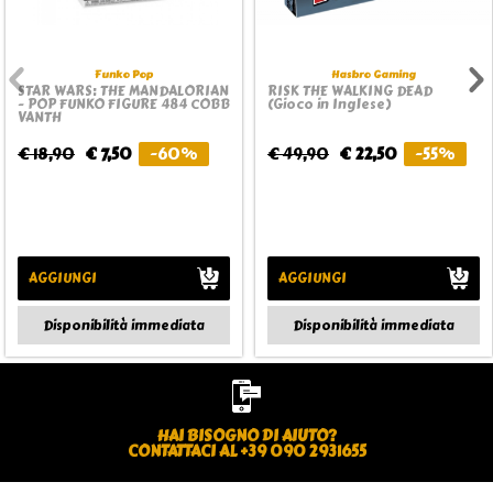
Funko Pop
Hasbro Gaming
STAR WARS: THE MANDALORIAN
RISK THE WALKING DEAD
- POP FUNKO FIGURE 484 COBB
(Gioco in Inglese)
VANTH
€ 18,90
€ 7,50
-60%
€ 49,90
€ 22,50
-55%
AGGIUNGI
AGGIUNGI
Disponibilità immediata
Disponibilità immediata
HAI BISOGNO DI AIUTO?
CONTATTACI AL +39 090 2931655