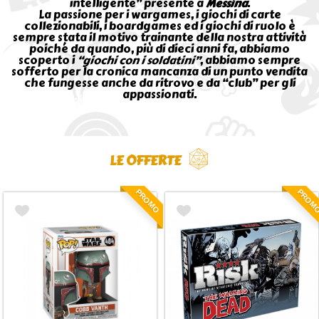
intelligente” presente a
Messina
.
La passione per i wargames, i giochi di carte
collezionabili, i boardgames ed i giochi di ruolo è
sempre stata il motivo trainante della nostra attività
poiché da quando, più di dieci anni fa, abbiamo
scoperto i
“giochi con i soldatini”
, abbiamo sempre
sofferto per la cronica mancanza di un punto vendita
che fungesse anche da ritrovo e da “club” per gli
appassionati.
LE OFFERTE
PROMO
PROM