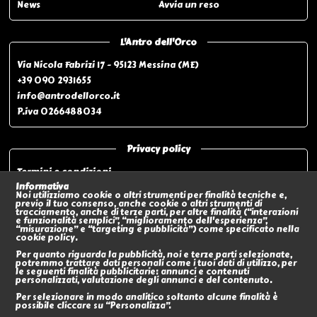
News
Avvia un reso
L'Antro dell'Orco
Via Nicola Fabrizi 17 - 95123 Messina (ME)
+39 090 2931655
info@antrodellorco.it
P.iva 0266488034
Privacy policy
Termini e condizioni
Privacy policy
Informativa
Noi utilizziamo cookie o altri strumenti per finalità tecniche e,
Modalità di pagamento
previo il tuo consenso, anche cookie o altri strumenti di
tracciamento, anche di terze parti, per altre finalità (“interazioni
Modalità di spedizione o Ritiro In negozio
e funzionalità semplici”, “miglioramento dell'esperienza”,
“misurazione” e “targeting e pubblicità”) come specificato nella
Policy sui Resi
cookie policy.
Eventi
Per quanto riguarda la pubblicità, noi e terze parti selezionate,
potremmo trattare dati personali come i tuoi dati di utilizzo, per
le seguenti finalità pubblicitarie: annunci e contenuti
Social
personalizzati, valutazione degli annunci e del contenuto.
Per selezionare in modo analitico soltanto alcune finalità è
possibile cliccare su “Personalizza”.