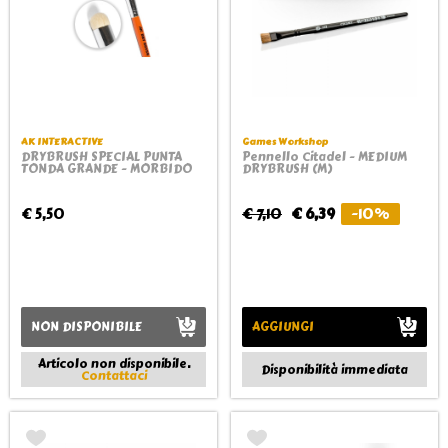
AK INTERACTIVE
Games Workshop
DRYBRUSH SPECIAL PUNTA
Pennello Citadel - MEDIUM
TONDA GRANDE - MORBIDO
DRYBRUSH (M)
€ 5,50
€ 7,10
€ 6,39
-10%
NON DISPONIBILE
AGGIUNGI
Articolo non disponibile.
Disponibilità immediata
Contattaci