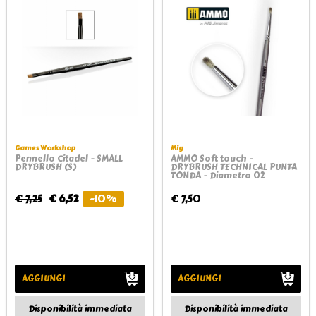
Games Workshop
Mig
Pennello Citadel - SMALL
AMMO Soft touch -
DRYBRUSH (S)
DRYBRUSH TECHNICAL PUNTA
TONDA - Diametro 02
€ 7,25
€ 6,52
-10%
€ 7,50
AGGIUNGI
AGGIUNGI
Disponibilità immediata
Disponibilità immediata