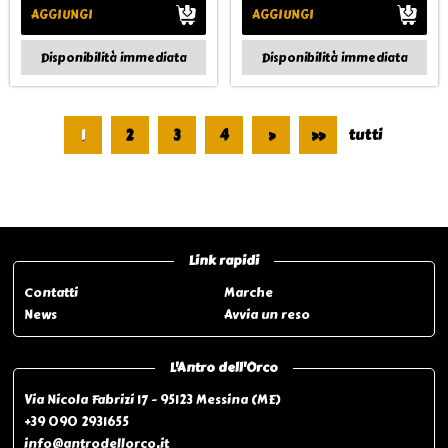
AGGIUNGI
AGGIUNGI
Disponibilità immediata
Disponibilità immediata
1
2
3
4
>
>>
tutti
Pagina 1 di 90
Link rapidi
Contatti
Marche
News
Avvia un reso
L'Antro dell'Orco
Via Nicola Fabrizi 17 - 95123 Messina (ME)
+39 090 2931655
info@antrodellorco.it