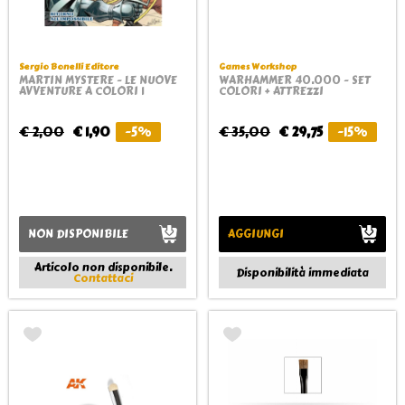
Sergio Bonelli Editore
Games Workshop
MARTIN MYSTERE - LE NUOVE
WARHAMMER 40.000 - SET
AVVENTURE A COLORI 1
COLORI + ATTREZZI
€ 2,00
€ 1,90
-5%
€ 35,00
€ 29,75
-15%
NON DISPONIBILE
AGGIUNGI
Articolo non disponibile.
Disponibilità immediata
Contattaci