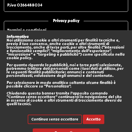
P.iva 0266488034
Privacy policy
Termini e condizioni
Privacy policy
Informativa
Noi utilizziamo cookie o altri strumenti per finalità tecniche e,
Modalità di pagamento
previo il tuo consenso, anche cookie o altri strumenti di
tracciamento, anche di terze parti, per altre finalità (“interazioni
Modalità di spedizione o Ritiro In negozio
e funzionalità semplici”, “miglioramento dell'esperienza”,
“misurazione” e “targeting e pubblicità”) come specificato nella
Policy sui Resi
cookie policy.
Eventi
Per quanto riguarda la pubblicità, noi e terze parti selezionate,
potremmo trattare dati personali come i tuoi dati di utilizzo, per
le seguenti finalità pubblicitarie: annunci e contenuti
Social
personalizzati, valutazione degli annunci e del contenuto.
Per selezionare in modo analitico soltanto alcune finalità è
possibile cliccare su “Personalizza”.
Chiudendo questo banner tramite l’apposito comando
“Continua senza accettare” continuerai la navigazione del sito
in assenza di cookie o altri strumenti di tracciamento diversi da
quelli tecnici.
Continua senza accettare
Accetto