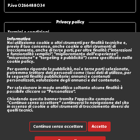
P.iva 0266488034
Privacy policy
Termini e condizioni
Privacy policy
Informativa
Noi utilizziamo cookie o altri strumenti per finalità tecniche e,
Modalità di pagamento
previo il tuo consenso, anche cookie o altri strumenti di
tracciamento, anche di terze parti, per altre finalità (“interazioni
Modalità di spedizione o Ritiro In negozio
e funzionalità semplici”, “miglioramento dell'esperienza”,
“misurazione” e “targeting e pubblicità”) come specificato nella
Policy sui Resi
cookie policy.
Eventi
Per quanto riguarda la pubblicità, noi e terze parti selezionate,
potremmo trattare dati personali come i tuoi dati di utilizzo, per
le seguenti finalità pubblicitarie: annunci e contenuti
Social
personalizzati, valutazione degli annunci e del contenuto.
Per selezionare in modo analitico soltanto alcune finalità è
possibile cliccare su “Personalizza”.
Chiudendo questo banner tramite l’apposito comando
“Continua senza accettare” continuerai la navigazione del sito
in assenza di cookie o altri strumenti di tracciamento diversi da
quelli tecnici.
Continua senza accettare
Accetto