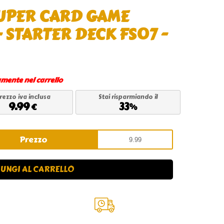
UPER CARD GAME
 STARTER DECK FS07 -
amente nel carrello
rezzo iva inclusa
Stai risparmiando il
9.99
33
€
%
Prezzo
UNGI AL CARRELLO