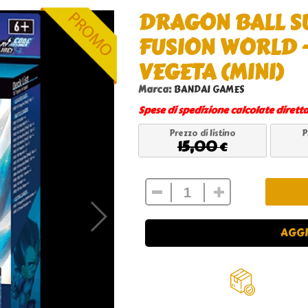
DRAGON BALL S
FUSION WORLD -
VEGETA (MINI)
Marca:
BANDAI GAMES
Spese di spedizione calcolate dirett
Prezzo di listino
P
15,00
€
AGGI