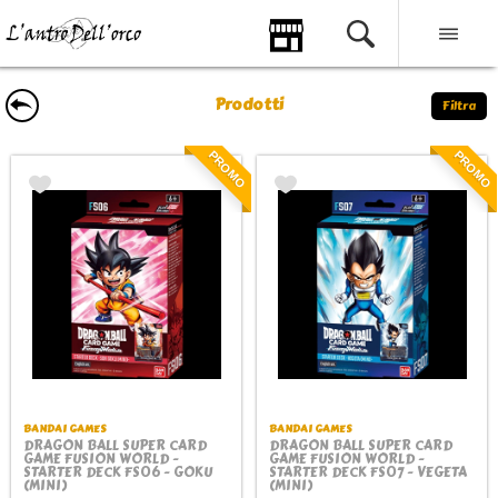
Prodotti
Filtra
PROMO
PROMO
BANDAI GAMES
BANDAI GAMES
DRAGON BALL SUPER CARD
DRAGON BALL SUPER CARD
GAME FUSION WORLD -
GAME FUSION WORLD -
STARTER DECK FS06 - GOKU
STARTER DECK FS07 - VEGETA
(MINI)
(MINI)