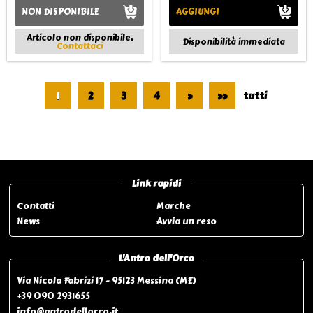
NON DISPONIBILE
AGGIUNGI
Articolo non disponibile.
Disponibilità immediata
Contattaci
1
2
3
4
>
>>
tutti
Pagina 1 di 51
Link rapidi
Contatti
Marche
News
Avvia un reso
L'Antro dell'Orco
Via Nicola Fabrizi 17 - 95123 Messina (ME)
+39 090 2931655
info@antrodellorco.it