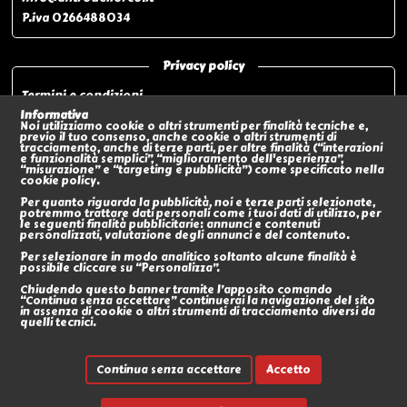
P.iva 0266488034
Privacy policy
Termini e condizioni
Privacy policy
Informativa
Noi utilizziamo cookie o altri strumenti per finalità tecniche e,
Modalità di pagamento
previo il tuo consenso, anche cookie o altri strumenti di
tracciamento, anche di terze parti, per altre finalità (“interazioni
Modalità di spedizione o Ritiro In negozio
e funzionalità semplici”, “miglioramento dell'esperienza”,
“misurazione” e “targeting e pubblicità”) come specificato nella
Policy sui Resi
cookie policy.
Eventi
Per quanto riguarda la pubblicità, noi e terze parti selezionate,
potremmo trattare dati personali come i tuoi dati di utilizzo, per
le seguenti finalità pubblicitarie: annunci e contenuti
Social
personalizzati, valutazione degli annunci e del contenuto.
Per selezionare in modo analitico soltanto alcune finalità è
possibile cliccare su “Personalizza”.
Chiudendo questo banner tramite l’apposito comando
“Continua senza accettare” continuerai la navigazione del sito
in assenza di cookie o altri strumenti di tracciamento diversi da
quelli tecnici.
Continua senza accettare
Accetto