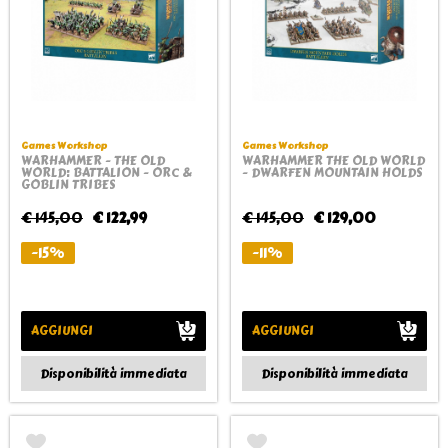
Games Workshop
Games Workshop
WARHAMMER - THE OLD
WARHAMMER THE OLD WORLD
WORLD: BATTALION - ORC &
- DWARFEN MOUNTAIN HOLDS
GOBLIN TRIBES
€ 145,00
€ 122,99
€ 145,00
€ 129,00
-15%
-11%
AGGIUNGI
AGGIUNGI
Disponibilità immediata
Disponibilità immediata