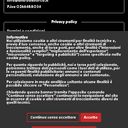
info@antrodellorco.it
P.iva 0266488034
Privacy policy
Termini e condizioni
Privacy policy
Informativa
Noi utilizziamo cookie o altri strumenti per finalità tecniche e,
Modalità di pagamento
previo il tuo consenso, anche cookie o altri strumenti di
tracciamento, anche di terze parti, per altre finalità (“interazioni
Modalità di spedizione o Ritiro In negozio
e funzionalità semplici”, “miglioramento dell'esperienza”,
“misurazione” e “targeting e pubblicità”) come specificato nella
Policy sui Resi
cookie policy.
Eventi
Per quanto riguarda la pubblicità, noi e terze parti selezionate,
potremmo trattare dati personali come i tuoi dati di utilizzo, per
le seguenti finalità pubblicitarie: annunci e contenuti
Social
personalizzati, valutazione degli annunci e del contenuto.
Per selezionare in modo analitico soltanto alcune finalità è
possibile cliccare su “Personalizza”.
Chiudendo questo banner tramite l’apposito comando
“Continua senza accettare” continuerai la navigazione del sito
in assenza di cookie o altri strumenti di tracciamento diversi da
quelli tecnici.
Continua senza accettare
Accetto