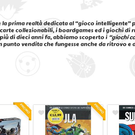
 la prima realtà dedicata al “gioco intelligente” 
 carte collezionabili, i boardgames ed i giochi di 
più di dieci anni fa, abbiamo scoperto i
“giochi co
n punto vendita che fungesse anche da ritrovo e da
PROMO
PROMO