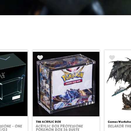
THE ACRYLIC BOX
Games Worksho
ZIONE - ONE
ACRYLIC BOX PROTEZIONE
BELAKOR TH
ew
Quickview
Q
2/03
POKEMON BOX 36 BUSTE