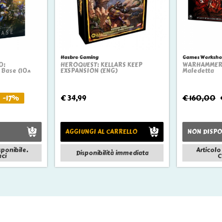
Hasbro Gaming
Games Worksho
0:
HEROQUEST: KELLARS KEEP
WARHAMMER Q
ew
Quickview
Q
Base (10^
EXSPANSION (ENG)
Maledetta
-17%
€ 34,99
€ 160,00
AGGIUNGI AL CARRELLO
NON DISPO
sponibile.
Articolo
Disponibilità immediata
ci
C