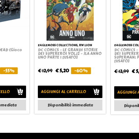
EAGLEMOSS COLLECTIONS, RW LION
EAGLEMOSS COL
DEAD (Gioco
DC COMICS - LE GRANDI STORIE
DC COMICS -
ew
Quickview
Q
DEI SUPEREROI VOL.12 - JLA ANNO
DEI SUPERER
UNO PARTE 1 [USATO]
SUPERMAN: P
[USATO]
-55%
€ 12,99
€ 5,20
-60%
€ 12,99
€ 5
RELLO
AGGIUNGI AL CARRELLO
AGGIUNGI 
immediata
Disponibilità immediata
Disponi