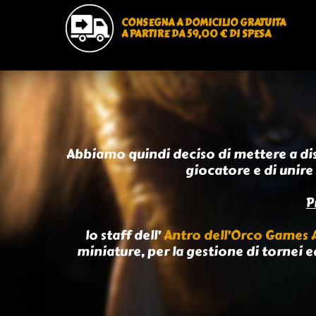
CONSEGNA A DOMICILIO GRATUITA
A PARTIRE DA 59,00 € DI SPESA
Abbiamo quindi deciso di mettere a di
giocatore e di unire 
P
lo staff dell’
Antro dell’Orco Games
miniature, per la gestione di tornei e