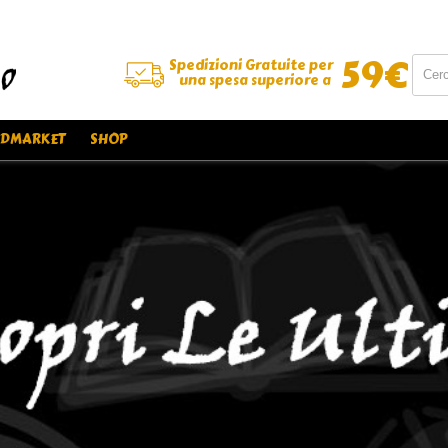
59
€
Spedizioni Gratuite per
una spesa superiore a
DMARKET
SHOP