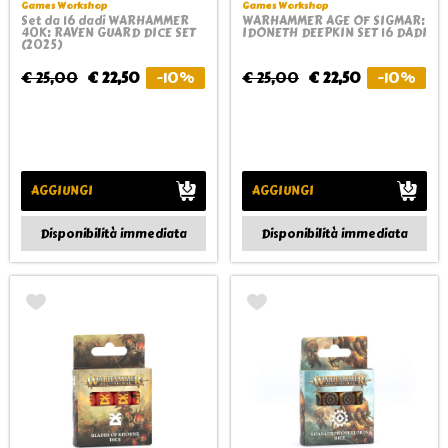
Games Workshop
Games Workshop
Set da 16 dadi WARHAMMER
WARHAMMER AGE OF SIGMAR:
40K: RAVEN GUARD DICE SET
IDONETH DEEPKIN SET 16 DADI
(2025)
€ 25,00
€ 22,50
-10%
€ 25,00
€ 22,50
-10%
AGGIUNGI
AGGIUNGI
Disponibilità immediata
Disponibilità immediata