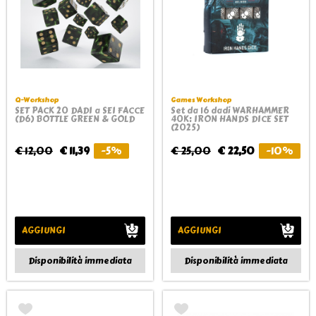
Q-Workshop
Games Workshop
SET PACK 20 DADI a SEI FACCE
Set da 16 dadi WARHAMMER
(D6) BOTTLE GREEN & GOLD
40K: IRON HANDS DICE SET
(2025)
€ 12,00
€ 11,39
-5%
€ 25,00
€ 22,50
-10%
AGGIUNGI
AGGIUNGI
Disponibilità immediata
Disponibilità immediata