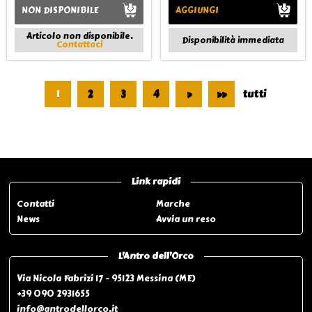
NON DISPONIBILE
AGGIUNGI
Articolo non disponibile.
Disponibilità immediata
Contattaci
1
2
3
4
>
>>
tutti
Pagina 1 di 9
Link rapidi
Contatti
Marche
News
Avvia un reso
L'Antro dell'Orco
Via Nicola Fabrizi 17 - 95123 Messina (ME)
+39 090 2931655
info@antrodellorco.it