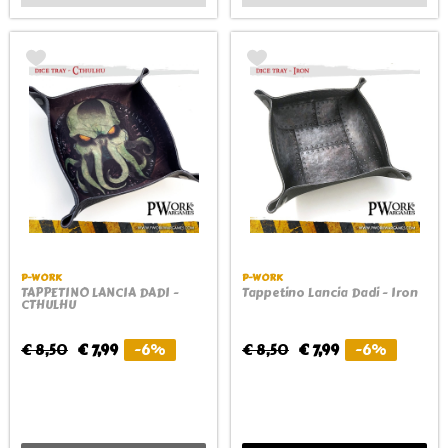
P-WORK
P-WORK
TAPPETINO LANCIA DADI -
Tappetino Lancia Dadi - Iron
CTHULHU
€ 8,50
€ 7,99
-6%
€ 8,50
€ 7,99
-6%