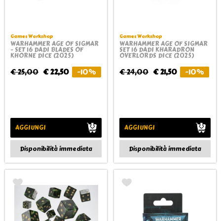
Games Workshop
Games Workshop
WARHAMMER AGE OF SIGMAR
WARHAMMER AGE OF SIGMAR
- SET 16 DADI BLADES OF
SET 16 DADI KHARADRON
KHORNE DICE (2025)
OVERLORDS DICE (2025)
€ 25,00
€ 22,50
-10%
€ 24,00
€ 21,50
-10%
AGGIUNGI
AGGIUNGI
Disponibilità immediata
Disponibilità immediata