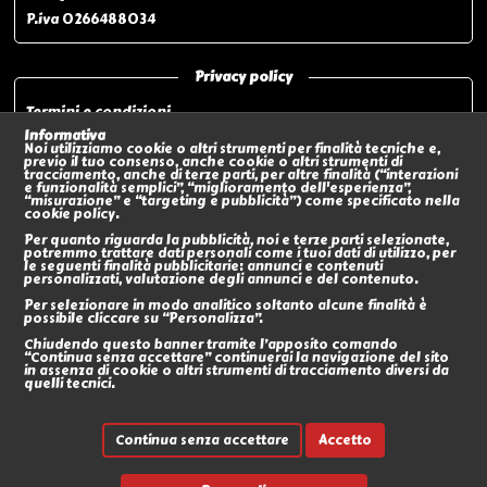
P.iva 0266488034
Privacy policy
Termini e condizioni
Privacy policy
Informativa
Noi utilizziamo cookie o altri strumenti per finalità tecniche e,
Modalità di pagamento
previo il tuo consenso, anche cookie o altri strumenti di
tracciamento, anche di terze parti, per altre finalità (“interazioni
Modalità di spedizione o Ritiro In negozio
e funzionalità semplici”, “miglioramento dell'esperienza”,
“misurazione” e “targeting e pubblicità”) come specificato nella
Policy sui Resi
cookie policy.
Eventi
Per quanto riguarda la pubblicità, noi e terze parti selezionate,
potremmo trattare dati personali come i tuoi dati di utilizzo, per
le seguenti finalità pubblicitarie: annunci e contenuti
Social
personalizzati, valutazione degli annunci e del contenuto.
Per selezionare in modo analitico soltanto alcune finalità è
possibile cliccare su “Personalizza”.
Chiudendo questo banner tramite l’apposito comando
“Continua senza accettare” continuerai la navigazione del sito
in assenza di cookie o altri strumenti di tracciamento diversi da
quelli tecnici.
Continua senza accettare
Accetto