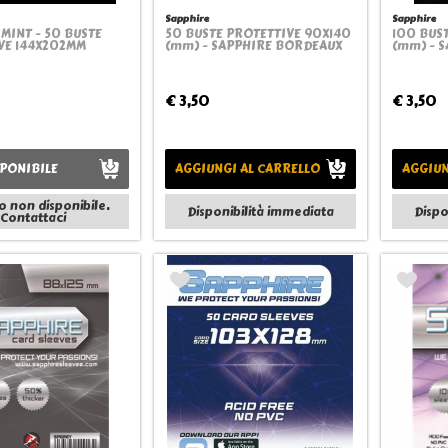
Sapphire
Sapphire
MINT - 50 BUSTE
50 BUSTE PROTETTIVE 90X140
100 BUST
Quickview
Quickview
VE 144X202MM
(mm) - SAPPHIRE BORDEAUX
(mm) - S
€ 3,50
€ 3,50
PONIBILE
AGGIUNGI AL CARRELLO
AGGIUN
o non disponibile.
Disponibilità immediata
Dispo
Contattaci