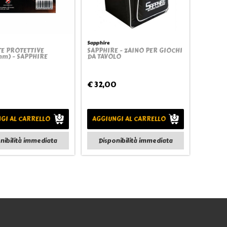
Sapphire
TE PROTETTIVE
SAPPHIRE - ZAINO PER GIOCHI
Quickview
Quickview
m) - SAPPHIRE
DA TAVOLO
€ 32,00
GI AL CARRELLO
AGGIUNGI AL CARRELLO
nibilità immediata
Disponibilità immediata
Seguici anche su