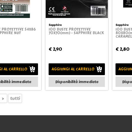
Sapphire
Sapphire
E PROTETTIVE 54X86
100 BUSTE PROTETTIVE
100 BUS
Quickview
Quickview
APPHIRE NUT
70X70(mm) - SAPPHIRE BLACK
80X80(m
CARAMEL
€ 2,90
€ 2,80
I AL CARRELLO
AGGIUNGI AL CARRELLO
AGGIUN
ibilità immediata
Disponibilità immediata
Dispo
>
tutti
Informazioni