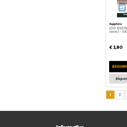
Sapphire
100 BUST
(mm) - S
€ 2,80
AGGIUNG
Dispon
1
2