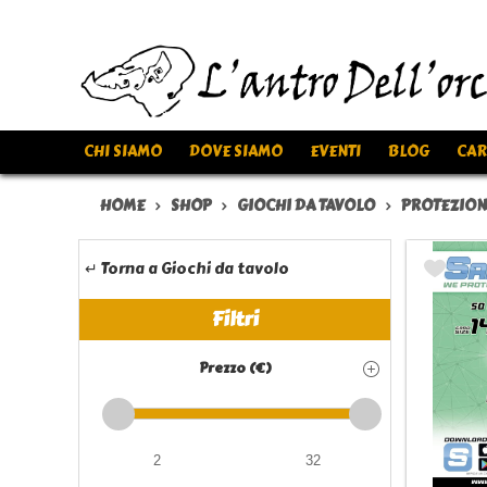
CHI SIAMO
DOVE SIAMO
EVENTI
BLOG
CAR
HOME
SHOP
GIOCHI DA TAVOLO
PROTEZION
↵ Torna a Giochi da tavolo
Filtri
Prezzo (€)