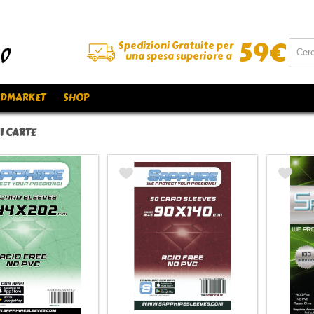
59
€
Spedizioni Gratuite per
una spesa superiore a
DMARKET
SHOP
I CARTE