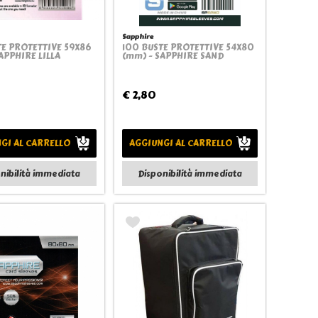
Sapphire
TE PROTETTIVE 59X86
100 BUSTE PROTETTIVE 54X80
Quickview
Quickview
APPHIRE LILLA
(mm) - SAPPHIRE SAND
€ 2,80
GI AL CARRELLO
AGGIUNGI AL CARRELLO
nibilità immediata
Disponibilità immediata