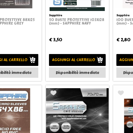
Sapphire
Sapphire
PROTETTIVE 88X125
50 BUSTE PROTETTIVE 103X128
100 BUS
Quickview
Quickview
APPHIRE GREY
(mm) - SAPPHIRE NAVY
(mm) - S
€ 3,50
€ 2,80
I AL CARRELLO
AGGIUNGI AL CARRELLO
AGGIUN
ibilità immediata
Disponibilità immediata
Dispo