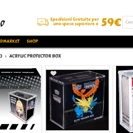
59
€
Spedizioni Gratuite per
una spesa superiore a
DMARKET
SHOP
)
ACRYLIC PROTECTOR BOX