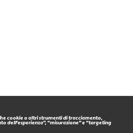
Seguici anche su
nche cookie o altri strumenti di tracciamento,
ento dell'esperienza”, “misurazione” e “targeting
Eventi