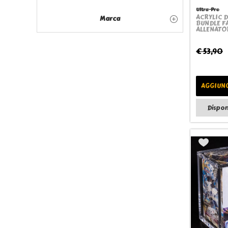
Ultra-Pro
ACRYLIC D
Marca
BUNDLE FA
ALLENATO
€ 53,90
AGGIUNG
Dispon