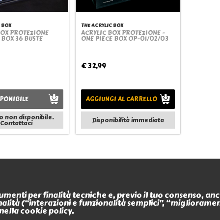
C BOX
THE ACRYLIC BOX
BOX PROTEZIONE
ACRYLIC BOX PROTEZIONE -
Quickview
Quickview
BOX 36 BUSTE
ONE PIECE BOX OP-01/02/03
€ 32,99
PONIBILE
AGGIUNGI AL CARRELLO
o non disponibile.
Disponibilità immediata
Contattaci
Informazioni
Contatti
trumenti per finalità tecniche e, previo il tuo consenso, a
Termini e condizioni
finalità (“interazioni e funzionalità semplici”, “miglioram
L'Antro dell'Orco
Privacy policy
nella cookie policy.
P.iva 0266488034
Modalità di pagamento