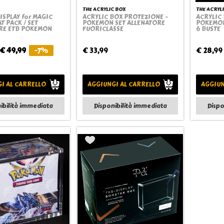
THE ACRYLIC BOX
THE ACRYL
ISPLAY for MAGIC
ACRYLIC BOX PROTEZIONE -
ACRYLIC
Quickview
Quickview
T PACK / SET
POKEMON SET ALLENATORE
POKEMON
RE ETB POKEMON
FUORICLASSE
6 BUSTE
€ 49,99
-7%
€ 33,99
€ 28,99
I AL CARRELLO
AGGIUNGI AL CARRELLO
AGGIUN
ibilità immediata
Disponibilità immediata
Dispo