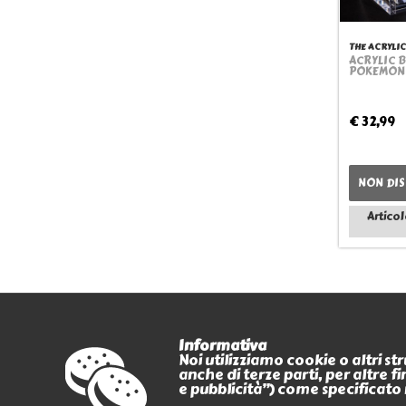
THE ACRYLI
ACRYLIC 
POKEMON 
€ 32,99
NON DIS
Articol
Informativa
Noi utilizziamo cookie o altri s
anche di terze parti, per altre 
PAGAMENTI
e pubblicità”) come specificato 