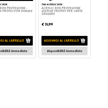
IC BOX
THE ACRYLIC BOX
 BOX PROTEZIONE -
ACRYLIC BOX PROTEZIONE
Quickview
Quickview
 PROTECTOR BUNDLE
DISPLAY TROPHY PER CARTE
GRADATE
€ 31,99
GI AL CARRELLO
AGGIUNGI AL CARRELLO
nibilità immediata
Disponibilità immediata