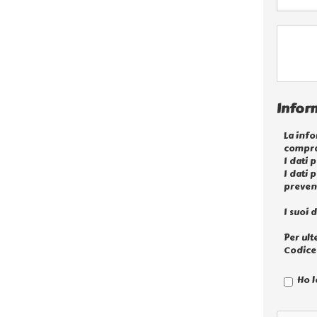
Inform
La info
compra
I dati 
I dati 
prevent
I suoi 
Per ult
Codice 
Ho l