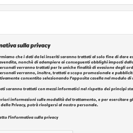
ativa sulla privacy
rmiamo che i dati da lei inseriti saranno trattati al solo fine di dare 
vendita, nonché di adempiere ai conseguenti obblighi imposti dalla
personali verranno trattati per le uniche finalità di evasione degli ord
personali verranno, inoltre, trattati a scopo promozionale e pubblici
ivamente consentito selezionando l'apposita casella nel modulo di 
dati saranno trattati con mezzi informatici nel rispetto dei principi sta
eriori informazioni sulle modalità del trattamento, e per esercitare gli a
della Privacy, potrà rivolgersi al nostro personale.
etto l'informativa sulla privacy