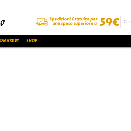
59
€
Spedizioni Gratuite per
una spesa superiore a
DMARKET
SHOP