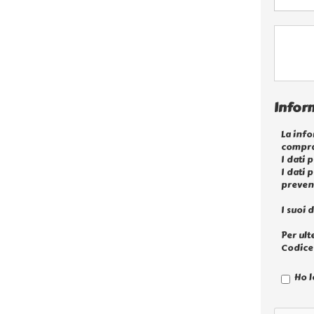
Inform
La info
compra
I dati 
I dati 
prevent
I suoi 
Per ult
Codice 
Ho l