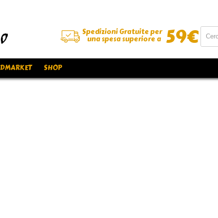
59
€
Spedizioni Gratuite per
una spesa superiore a
DMARKET
SHOP