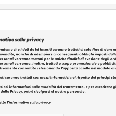
ativa sulla privacy
rmiamo che i dati da lei inseriti saranno trattati al solo fine di dare 
vendita, nonché di adempiere ai conseguenti obblighi imposti dalla
personali verranno trattati per le uniche finalità di evasione degli ord
personali verranno, inoltre, trattati a scopo promozionale e pubblici
ivamente consentito selezionando l'apposita casella nel modulo di 
dati saranno trattati con mezzi informatici nel rispetto dei principi sta
eriori informazioni sulle modalità del trattamento, e per esercitare gli a
della Privacy, potrà rivolgersi al nostro personale.
etto l'informativa sulla privacy