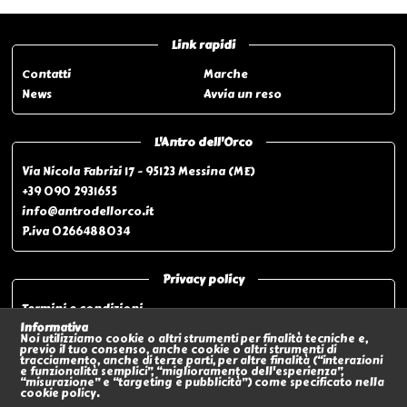
Link rapidi
Contatti
Marche
News
Avvia un reso
L'Antro dell'Orco
Via Nicola Fabrizi 17 - 95123 Messina (ME)
+39 090 2931655
info@antrodellorco.it
P.iva 0266488034
Privacy policy
Termini e condizioni
Privacy policy
Informativa
Noi utilizziamo cookie o altri strumenti per finalità tecniche e,
Modalità di pagamento
previo il tuo consenso, anche cookie o altri strumenti di
tracciamento, anche di terze parti, per altre finalità (“interazioni
Modalità di spedizione o Ritiro In negozio
e funzionalità semplici”, “miglioramento dell'esperienza”,
“misurazione” e “targeting e pubblicità”) come specificato nella
Policy sui Resi
cookie policy.