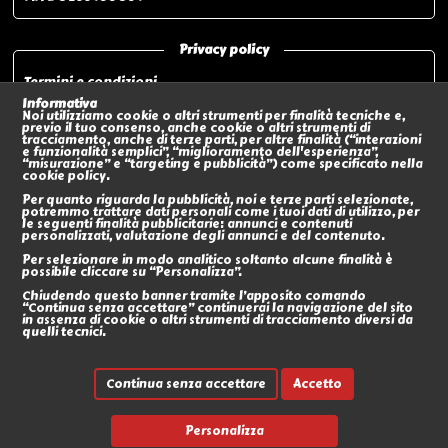
Privacy policy
Termini e condizioni
Privacy policy
Informativa
Noi utilizziamo cookie o altri strumenti per finalità tecniche e,
Modalità di pagamento
previo il tuo consenso, anche cookie o altri strumenti di
tracciamento, anche di terze parti, per altre finalità (“interazioni
Modalità di spedizione o Ritiro In negozio
e funzionalità semplici”, “miglioramento dell'esperienza”,
“misurazione” e “targeting e pubblicità”) come specificato nella
Policy sui Resi
cookie policy.
Eventi
Per quanto riguarda la pubblicità, noi e terze parti selezionate,
potremmo trattare dati personali come i tuoi dati di utilizzo, per
le seguenti finalità pubblicitarie: annunci e contenuti
Social
personalizzati, valutazione degli annunci e del contenuto.
Per selezionare in modo analitico soltanto alcune finalità è
possibile cliccare su “Personalizza”.
Chiudendo questo banner tramite l’apposito comando
“Continua senza accettare” continuerai la navigazione del sito
in assenza di cookie o altri strumenti di tracciamento diversi da
quelli tecnici.
Continua senza accettare
Accetto
Personalizza