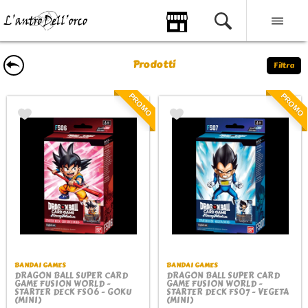
Prodotti
Filtra
PROMO
PROMO
BANDAI GAMES
BANDAI GAMES
DRAGON BALL SUPER CARD
DRAGON BALL SUPER CARD
GAME FUSION WORLD -
GAME FUSION WORLD -
STARTER DECK FS06 - GOKU
STARTER DECK FS07 - VEGETA
(MINI)
(MINI)