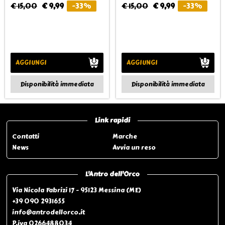
€ 15,00
€ 9,99
-33%
€ 15,00
€ 9,99
-33%
AGGIUNGI
AGGIUNGI
Disponibilità immediata
Disponibilità immediata
Link rapidi
Contatti
Marche
News
Avvia un reso
L'Antro dell'Orco
Via Nicola Fabrizi 17 - 95123 Messina (ME)
+39 090 2931655
info@antrodellorco.it
P.iva 0266488034