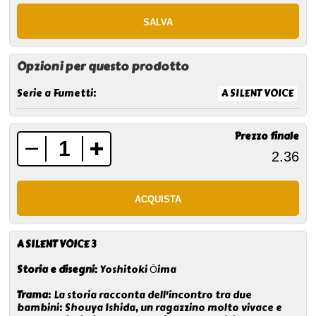
Opzioni per questo prodotto
Serie a Fumetti:
A SILENT VOICE
Prezzo finale
A SILENT VOICE 3
Storia e disegni
: Yoshitoki Ōima
Trama
: La storia racconta dell'incontro tra due
bambini: Shouya Ishida, un ragazzino molto vivace e