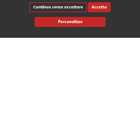
Continua senza accettare
Accetto
Personalizza
Link rapidi
Contatti
Marche
News
Avvia un reso
L'Antro dell'Orco
Via Nicola Fabrizi 17 - 95123 Messina (ME)
+39 090 2931655
info@antrodellorco.it
P.iva 0266488034
Privacy policy
Termini e condizioni