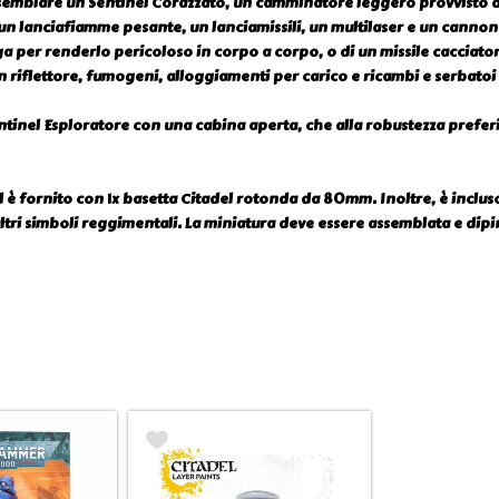
emblare un Sentinel Corazzato, un camminatore leggero provvisto di a
n lanciafiamme pesante, un lanciamissili, un multilaser e un cannone
ga per renderlo pericoloso in corpo a corpo, o di un missile cacciato
iflettore, fumogeni, alloggiamenti per carico e ricambi e serbatoi 
ntinel Esploratore con una cabina aperta, che alla robustezza prefer
è fornito con 1x basetta Citadel rotonda da 80mm. Inoltre, è incluso un
ltri simboli reggimentali. La miniatura deve essere assemblata e dipint