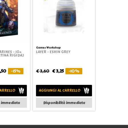
Games Workshop
ARINES - 10^
LAYER - ESHIN GREY
view
Quickview
RTINA RIGIDA)
,50
-15%
€ 3,60
€ 3,25
-10%
CARRELLO
AGGIUNGI AL CARRELLO
à immediata
Disponibilità immediata