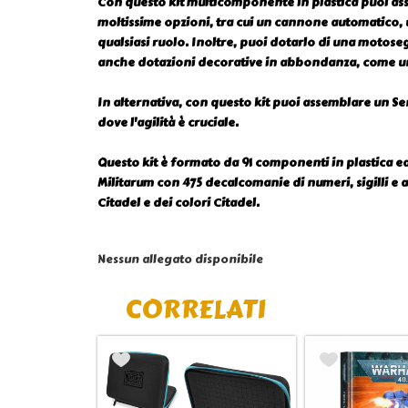
Con questo kit multicomponente in plastica puoi ass
moltissime opzioni, tra cui un cannone automatico, u
qualsiasi ruolo. Inoltre, puoi dotarlo di una motose
anche dotazioni decorative in abbondanza, come un r
In alternativa, con questo kit puoi assemblare un Se
dove l'agilità è cruciale.
Questo kit è formato da 91 componenti in plastica ed 
Militarum con 475 decalcomanie di numeri, sigilli e a
Citadel e dei colori Citadel.
Nessun allegato disponibile
CORRELATI