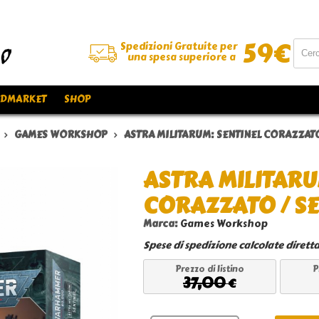
59
€
Spedizioni Gratuite per
una spesa superiore a
DMARKET
SHOP
GAMES WORKSHOP
ASTRA MILITARUM: SENTINEL CORAZZATO
ASTRA MILITARU
CORAZZATO / S
Marca:
Games Workshop
Spese di spedizione calcolate dirett
Prezzo di listino
P
37,00
€