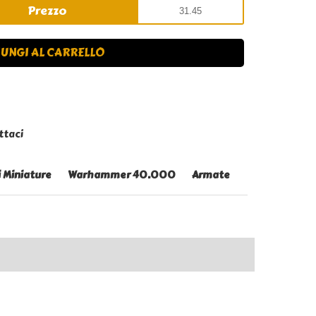
Prezzo
UNGI AL CARRELLO
ttaci
i Miniature
Warhammer 40.000
Armate