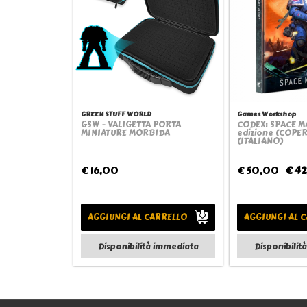
GREEN STUFF WORLD
Games Workshop
GSW - VALIGETTA PORTA
CODEX: SPACE M
Quickview
Quick
MINIATURE MORBIDA
edizione (COPE
(ITALIANO)
€ 16,00
€ 50,00
€ 42
AGGIUNGI AL CARRELLO
AGGIUNGI AL 
Disponibilità immediata
Disponibilit