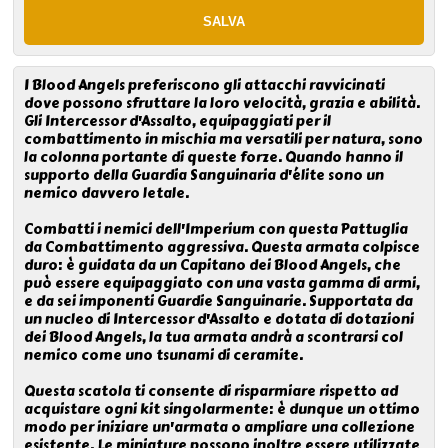
I Blood Angels preferiscono gli attacchi ravvicinati
dove possono sfruttare la loro velocità, grazia e abilità.
Gli Intercessor d'Assalto, equipaggiati per il
combattimento in mischia ma versatili per natura, sono
la colonna portante di queste forze. Quando hanno il
supporto della Guardia Sanguinaria d'élite sono un
nemico davvero letale.
Combatti i nemici dell'Imperium con questa Pattuglia
da Combattimento aggressiva. Questa armata colpisce
duro: è guidata da un Capitano dei Blood Angels, che
può essere equipaggiato con una vasta gamma di armi,
e da sei imponenti Guardie Sanguinarie. Supportata da
un nucleo di Intercessor d'Assalto e dotata di dotazioni
dei Blood Angels, la tua armata andrà a scontrarsi col
nemico come uno tsunami di ceramite.
Questa scatola ti consente di risparmiare rispetto ad
acquistare ogni kit singolarmente: è dunque un ottimo
modo per iniziare un'armata o ampliare una collezione
esistente. Le miniature possono inoltre essere utilizzate