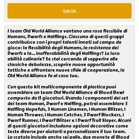
I team Old World Alliance vantano una rosa flessibile di
Humans, Dwarfs e Halflings. Ciascuno di questi gruppi
contribuisce con i propri talenti innati sul campo da
gioco: la flessibilità degli Humans, la resistenza dei
Dwarfs e la... inafferabbilità degli Halflings? Le loro
abilità culinarie? Se stai cercando di sopperire alle
classiche debolezze, scoprire nuove opportunità
tattiche e affrontare nuove sfide di cooperazione, la
Old World Alliance fa al caso tuo.
Con questo kit multicomponente di plastica puoi
assemblare un team Old World Alliance di Blood Bowl
composto da 15 giocatori. Usando i componenti dei set
dei team Human, Dwarf e Halfling, potrai assemblare 3
Halfling Hopefuls, 3 Human Linemen, 1 Human Blitzer, 1
Human Thrower, 1 Human Catcher, 3 Dwarf Blockers, 1
Dwarf Runner, 1 Dwarf Blitzer e 1 Dwarf Troll Slayer. Alcuni
di questi giocatori includono opzioni decorative come
teste diverse per aiutarti a personalizzare il tuo team.
La scatola include anche sei palle, due monete di Blood