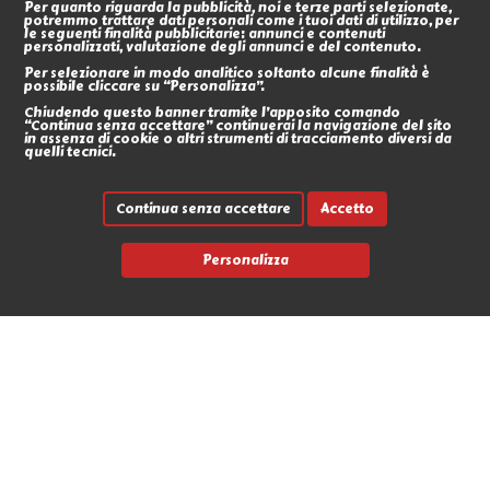
Per quanto riguarda la pubblicità, noi e terze parti selezionate,
potremmo trattare dati personali come i tuoi dati di utilizzo, per
le seguenti finalità pubblicitarie: annunci e contenuti
personalizzati, valutazione degli annunci e del contenuto.
Per selezionare in modo analitico soltanto alcune finalità è
possibile cliccare su “Personalizza”.
Chiudendo questo banner tramite l’apposito comando
“Continua senza accettare” continuerai la navigazione del sito
in assenza di cookie o altri strumenti di tracciamento diversi da
quelli tecnici.
Continua senza accettare
Accetto
Personalizza
Link rapidi
Contatti
Marche
News
Avvia un reso
L'Antro dell'Orco