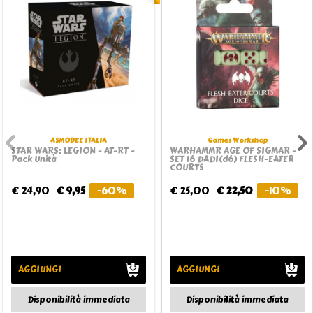
ASMODEE ITALIA
Games Workshop
STAR WARS: LEGION - AT-RT -
WARHAMMR AGE OF SIGMAR -
Pack Unità
SET 16 DADI(d6) FLESH-EATER
COURTS
€ 24,90
€ 9,95
-60%
€ 25,00
€ 22,50
-10%
AGGIUNGI
AGGIUNGI
Disponibilità immediata
Disponibilità immediata