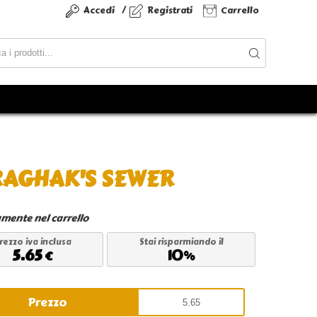
/
Accedi
Registrati
Carrello
RAGHAK'S SEWER
amente nel carrello
rezzo iva inclusa
Stai risparmiando il
5.65
10
€
%
Prezzo