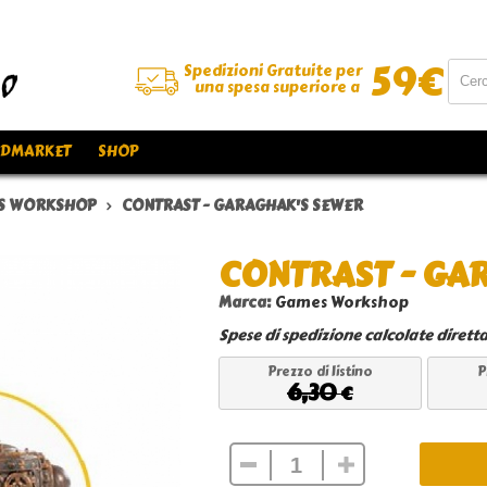
59
€
Spedizioni Gratuite per
una spesa superiore a
DMARKET
SHOP
S WORKSHOP
CONTRAST - GARAGHAK'S SEWER
CONTRAST - GA
Marca:
Games Workshop
Spese di spedizione calcolate dirett
Prezzo di listino
P
6,30
€