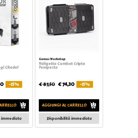
Games Workshop
Valigetta Combat Cripta
view
Quickview
i Citadel
Tempesta
50
-15%
€ 87,50
€ 74,30
-15%
CARRELLO
AGGIUNGI AL CARRELLO
à immediata
Disponibilità immediata