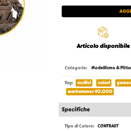
AGGI
Articolo disponibile
Categorie
:
Modellismo & Pittu
Tag
:
acrilici
colori
games
warhammer 40.000
Specifiche
Tipo di Colore:
CONTRAST