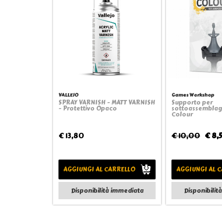
VALLEJO
Games Workshop
SPRAY VARNISH - MATT VARNISH
Supporto per
Quickview
Quick
- Protettivo Opaco
sottoassemblagg
Colour
€ 13,80
€ 10,00
€ 8,
AGGIUNGI AL CARRELLO
AGGIUNGI AL 
Disponibilità immediata
Disponibilit