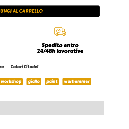
UNGI AL CARRELLO
Spedito entro
24/48h lavorative
ra
Colori Citadel
 workshop
giallo
paint
warhammer