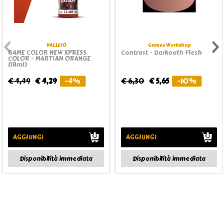
VALLEJO
Games Workshop
GAME COLOR NEW XPRESS
Contrast - Darkoath Flesh
COLOR - MARTIAN ORANGE
(18ml)
€ 4,49
€ 4,29
-4%
€ 6,30
€ 5,65
-10%
AGGIUNGI
AGGIUNGI
Disponibilità immediata
Disponibilità immediata