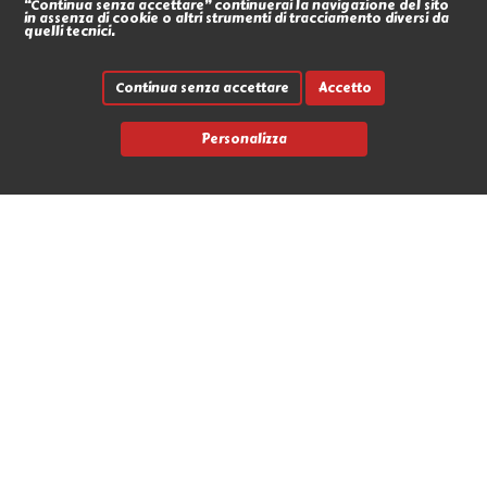
“Continua senza accettare” continuerai la navigazione del sito
in assenza di cookie o altri strumenti di tracciamento diversi da
quelli tecnici.
Continua senza accettare
Accetto
Personalizza
Link rapidi
Contatti
Marche
News
Avvia un reso
L'Antro dell'Orco
Via Nicola Fabrizi 17 - 95123 Messina (ME)
+39 090 2931655
info@antrodellorco.it
P.iva 0266488034