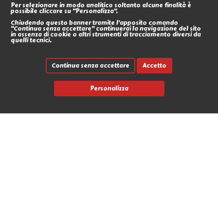
Per selezionare in modo analitico soltanto alcune finalità è
possibile cliccare su “Personalizza”.
Chiudendo questo banner tramite l’apposito comando
“Continua senza accettare” continuerai la navigazione del sito
in assenza di cookie o altri strumenti di tracciamento diversi da
quelli tecnici.
Continua senza accettare
Accetto
Personalizza
Link rapidi
Contatti
Marche
News
Avvia un reso
L'Antro dell'Orco
Via Nicola Fabrizi 17 - 95123 Messina (ME)
+39 090 2931655