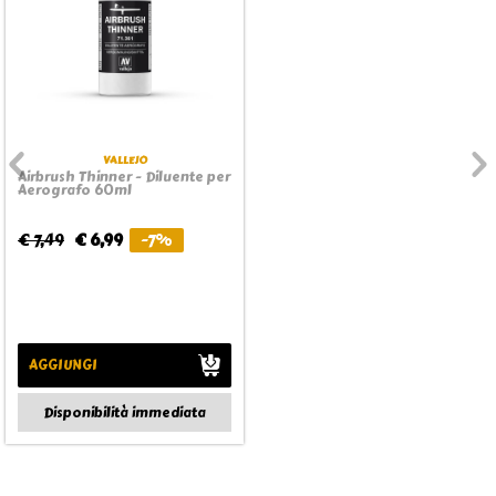
VALLEJO
Airbrush Thinner - Diluente per
Aerografo 60ml
€ 7,49
€ 6,99
-7%
AGGIUNGI
Disponibilità immediata