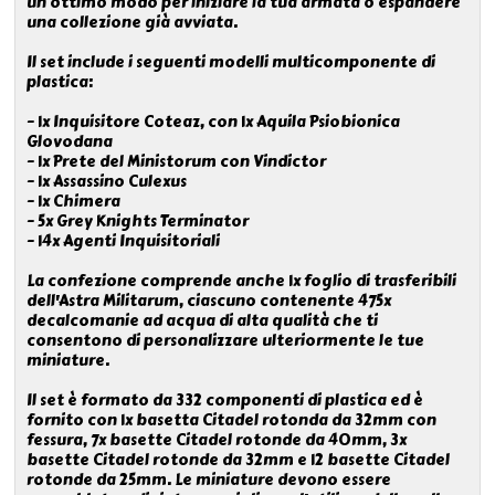
un ottimo modo per iniziare la tua armata o espandere
una collezione già avviata.
Il set include i seguenti modelli multicomponente di
plastica:
– 1x Inquisitore Coteaz, con 1x Aquila Psiobionica
Glovodana
– 1x Prete del Ministorum con Vindictor
– 1x Assassino Culexus
– 1x Chimera
– 5x Grey Knights Terminator
– 14x Agenti Inquisitoriali
La confezione comprende anche 1x foglio di trasferibili
dell'Astra Militarum, ciascuno contenente 475x
decalcomanie ad acqua di alta qualità che ti
consentono di personalizzare ulteriormente le tue
miniature.
Il set è formato da 332 componenti di plastica ed è
fornito con 1x basetta Citadel rotonda da 32mm con
fessura, 7x basette Citadel rotonde da 40mm, 3x
basette Citadel rotonde da 32mm e 12 basette Citadel
rotonde da 25mm. Le miniature devono essere