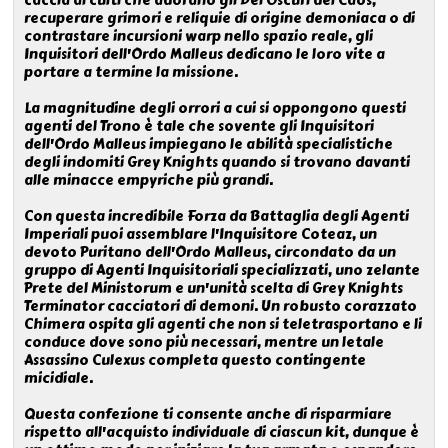
caccia ai culti che adorano gli Dei Oscuri del Caos,
recuperare grimori e reliquie di origine demoniaca o di
contrastare incursioni warp nello spazio reale, gli
Inquisitori dell'Ordo Malleus dedicano le loro vite a
portare a termine la missione.
La magnitudine degli orrori a cui si oppongono questi
agenti del Trono è tale che sovente gli Inquisitori
dell'Ordo Malleus impiegano le abilità specialistiche
degli indomiti Grey Knights quando si trovano davanti
alle minacce empyriche più grandi.
Con questa incredibile Forza da Battaglia degli Agenti
Imperiali puoi assemblare l'Inquisitore Coteaz, un
devoto Puritano dell'Ordo Malleus, circondato da un
gruppo di Agenti Inquisitoriali specializzati, uno zelante
Prete del Ministorum e un'unità scelta di Grey Knights
Terminator cacciatori di demoni. Un robusto corazzato
Chimera ospita gli agenti che non si teletrasportano e li
conduce dove sono più necessari, mentre un letale
Assassino Culexus completa questo contingente
micidiale.
Questa confezione ti consente anche di risparmiare
rispetto all'acquisto individuale di ciascun kit, dunque è