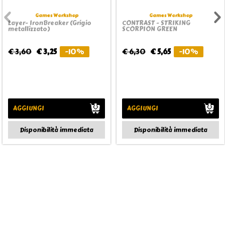
Games Workshop
Games Workshop
Layer- IronBreaker (Grigio
CONTRAST - STRIKING
metallizzato)
SCORPION GREEN
€ 3,60
€ 3,25
-10%
€ 6,30
€ 5,65
-10%
AGGIUNGI
AGGIUNGI
Disponibilità immediata
Disponibilità immediata