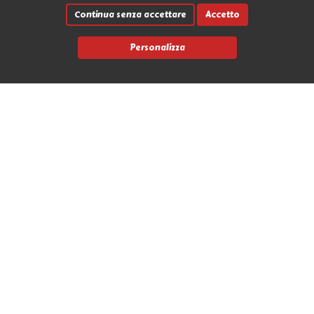
Continua senza accettare
Accetto
Personalizza
Link rapidi
Contatti
Marche
News
Avvia un reso
L'Antro dell'Orco
Via Nicola Fabrizi 17 - 95123 Messina (ME)
+39 090 2931655
info@antrodellorco.it
P.iva 0266488034
Privacy policy
Termini e condizioni