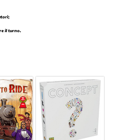
tori;
e il turno.