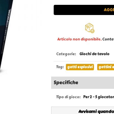
AGGI
Articolo non disponibile.
Conta
Categorie
:
Giochi da tavolo
Tag
:
gatti esplosivi
gattini e
Specifiche
Tipo di gioco:
Per 2 - 5 giocator
Avvisami quando