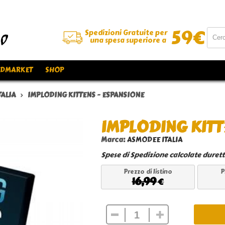
59
€
Spedizioni Gratuite per
una spesa superiore a
DMARKET
SHOP
ALIA
IMPLODING KITTENS - ESPANSIONE
IMPLODING KITT
Marca:
ASMODEE ITALIA
Spese di Spedizione calcolate duret
Prezzo di listino
P
16,99
€