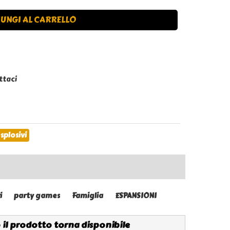
UNGI AL CARRELLO
ttaci
splosivi
i
party games
Famiglia
ESPANSIONI
 il prodotto torna disponibile