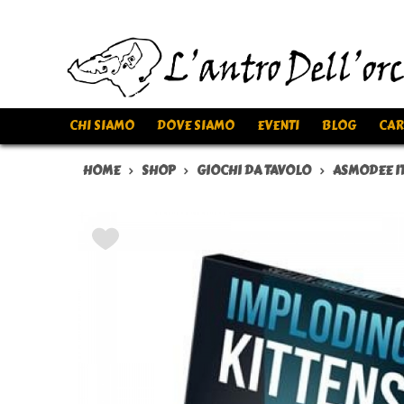
CHI SIAMO
DOVE SIAMO
EVENTI
BLOG
CAR
HOME
SHOP
GIOCHI DA TAVOLO
ASMODEE IT