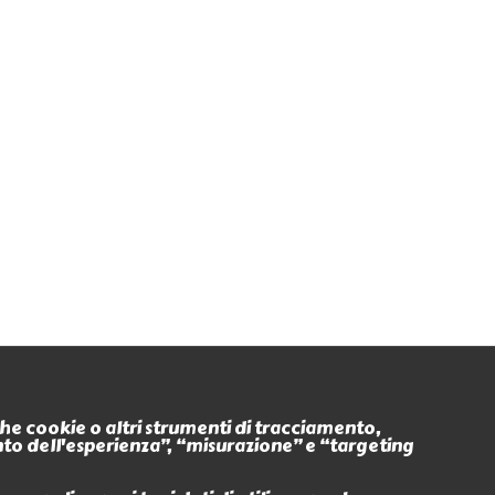
Seguici anche su
nche cookie o altri strumenti di tracciamento,
ento dell'esperienza”, “misurazione” e “targeting
Eventi
Ritiro In