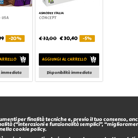
ASMODEE ITALIA
- USA
CONCEPT
view
Quickview
99
-20%
€ 32,00
€ 30,40
-5%
CARRELLO
AGGIUNGI AL CARRELLO
à immediata
Disponibilità immediata
Informazioni
Contatti
trumenti per finalità tecniche e, previo il tuo consenso, a
Termini e condizioni
finalità (“interazioni e funzionalità semplici”, “miglioram
L'Antro dell'Orco
Privacy policy
nella cookie policy.
P.iva 0266488034
Modalità di pagamento
Modalità di spedizione o 