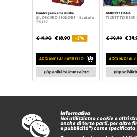
Pendragon Game studio
ASMODEE ITALIA
SI, OSCURO SIGNORE - Scatola
TICKET TO RIDE 
Quickview
Quick
Rossa
€ 19,90
€ 18,90
-5%
€ 49,99
€ 39,
AGGIUNGI AL CARRELLO
AGGIUNGI AL 
Disponibilità immediata
Disponibilit
Informativa
Noi utilizziamo cookie o altri s
anche di terze parti, per altre 
PAGAMENTI
e pubblicità”) come specificato 
CERTIFICATI