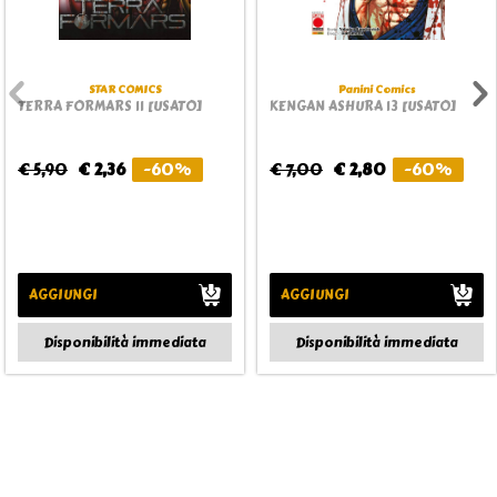
STAR COMICS
Panini Comics
TERRA FORMARS 11 [USATO]
KENGAN ASHURA 13 [USATO]
€ 5,90
€ 2,36
-60%
€ 7,00
€ 2,80
-60%
AGGIUNGI
AGGIUNGI
Disponibilità immediata
Disponibilità immediata