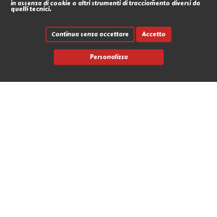
in assenza di cookie o altri strumenti di tracciamento diversi da
quelli tecnici.
Continua senza accettare
Accetto
Personalizza
Link rapidi
Contatti
Marche
News
Avvia un reso
L'Antro dell'Orco
Via Nicola Fabrizi 17 - 95123 Messina (ME)
+39 090 2931655
info@antrodellorco.it
P.iva 0266488034