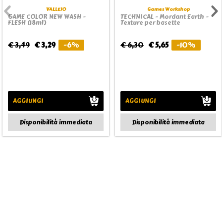
VALLEJO
Games Workshop
GAME COLOR NEW WASH -
TECHNICAL - Mordant Earth -
FLESH (18ml)
Texture per basette
€ 3,49
€ 3,29
-6%
€ 6,30
€ 5,65
-10%
AGGIUNGI
AGGIUNGI
Disponibilità immediata
Disponibilità immediata