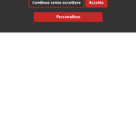
Continua senza accettare
Accetto
Personalizza
Link rapidi
Contatti
Marche
News
Avvia un reso
L'Antro dell'Orco
Via Nicola Fabrizi 17 - 95123 Messina (ME)
+39 090 2931655
info@antrodellorco.it
P.iva 0266488034
Privacy policy
Termini e condizioni