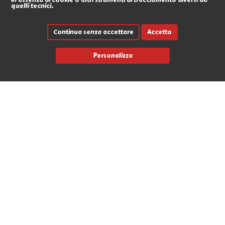
in assenza di cookie o altri strumenti di tracciamento diversi da
quelli tecnici.
Continua senza accettare
Accetto
Personalizza
Link rapidi
Contatti
Marche
News
Avvia un reso
L'Antro dell'Orco
Via Nicola Fabrizi 17 - 95123 Messina (ME)
+39 090 2931655
info@antrodellorco.it
P.iva 0266488034