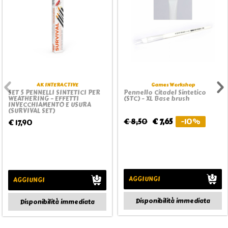
AK INTERACTIVE
Games Workshop
SET 5 PENNELLI SINTETICI PER
Pennello Citadel Sintetico
WEATHERING – EFFETTI
(STC) - XL Base brush
INVECCHIAMENTO E USURA
(SURVIVAL SET)
€ 8,50
€ 7,65
-10%
€ 17,90
AGGIUNGI
AGGIUNGI
Disponibilità immediata
Disponibilità immediata