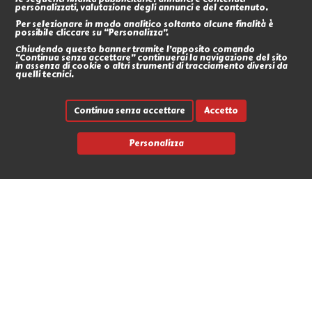
personalizzati, valutazione degli annunci e del contenuto.
Per selezionare in modo analitico soltanto alcune finalità è
possibile cliccare su “Personalizza”.
Chiudendo questo banner tramite l’apposito comando
“Continua senza accettare” continuerai la navigazione del sito
in assenza di cookie o altri strumenti di tracciamento diversi da
quelli tecnici.
Continua senza accettare
Accetto
Personalizza
Link rapidi
Contatti
Marche
News
Avvia un reso
L'Antro dell'Orco
Via Nicola Fabrizi 17 - 95123 Messina (ME)