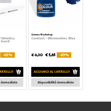
Games Workshop
 Sintetico
Contrast - Ultramarines Blue
view
Quickview
y brush
-10%
€ 6,30
€ 5,65
-10%
CARRELLO
AGGIUNGI AL CARRELLO
à immediata
Disponibilità immediata