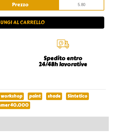
Prezzo
UNGI AL CARRELLO
Spedito entro
24/48h lavorative
 workshop
paint
shade
Sintetico
mer 40.000