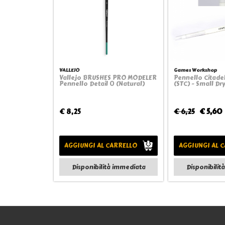
VALLEJO
Games Workshop
Vallejo BRUSHES PRO MODELER
Pennello Citadel
Quickview
Quick
Pennello Detail 0 (Natural)
(STC) - Small Dr
€ 8,25
€ 6,25
€ 5,60
AGGIUNGI AL CARRELLO
AGGIUNGI AL 
Disponibilità immediata
Disponibilit