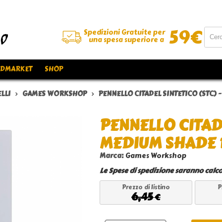
59
€
Spedizioni Gratuite per
una spesa superiore a
DMARKET
SHOP
LLI
GAMES WORKSHOP
PENNELLO CITADEL SINTETICO (STC)
PENNELLO CITADE
MEDIUM SHADE
Marca:
Games Workshop
Le
Spese di spedizione
saranno calco
Prezzo di listino
P
6,45
€