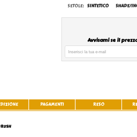
SETOLE:
SINTETICO
SHADE/IN
Avvisami se il prez
EDIZIONE
PAGAMENTI
RESO
R
 BRUSH