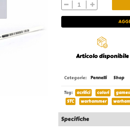
AGGI
Articolo disponibile
Categorie
:
Pennelli
Shop
Tag
:
acrilici
colori
games
STC
warhammer
warham
Specifiche