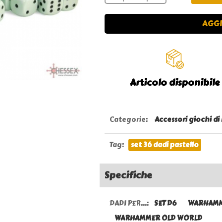
AGGI
Articolo disponibile
Categorie
:
Accessori giochi di
Tag
:
set 36 dadi pastello
Specifiche
DADI PER...:
SET D6
WARHAMM
WARHAMMER OLD WORLD