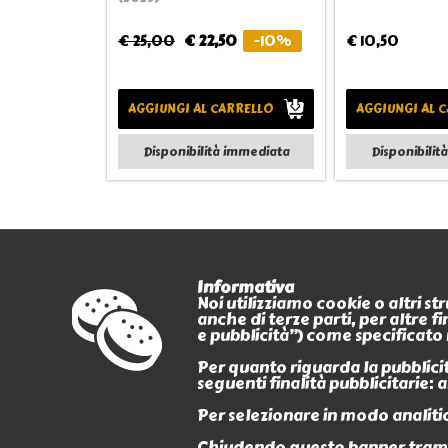
€ 25,00
€ 22,50
-10%
€ 10,50
AGGIUNGI AL CARRELLO
AGGIUNGI AL 
Disponibilità immediata
Disponibilit
Informativa
Noi utilizziamo cookie o altri s
anche di terze parti, per altre 
PAGAMENTI
e pubblicità”) come specificato 
CERTIFICATI
Per quanto riguarda la pubblicità
seguenti finalità pubblicitarie:
Per selezionare in modo analitic
Chiudendo questo banner tramit