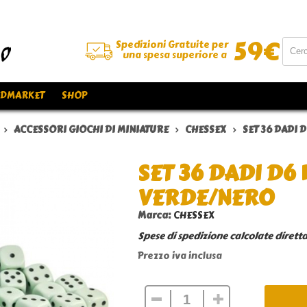
59
€
Spedizioni Gratuite per
una spesa superiore a
DMARKET
SHOP
ACCESSORI GIOCHI DI MINIATURE
CHESSEX
SET 36 DADI 
SET 36 DADI D6 
VERDE/NERO
Marca:
CHESSEX
Spese di spedizione calcolate dirett
Prezzo iva inclusa