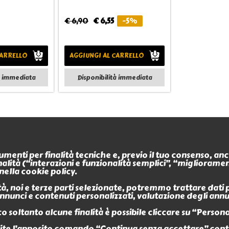
€ 6,90
€ 6,55
-5%
CARRELLO
AGGIUNGI AL CARRELLO
à immediata
Disponibilità immediata
Informazioni
Contatti
trumenti per finalità tecniche e, previo il tuo consenso, a
Termini e condizioni
finalità (“interazioni e funzionalità semplici”, “miglioram
L'Antro dell'Orco
Privacy policy
nella cookie policy.
P.iva 0266488034
Modalità di pagamento
Modalità di spedizione o 
, noi e terze parti selezionate, potremmo trattare dati per
Sede legale
negozio
 annunci e contenuti personalizzati, valutazione degli ann
Policy sui Resi
Via Nicola Fabrizi 17
News
95123 Messina (ME)
o soltanto alcune finalità è possibile cliccare su “Persona
Customer Service
e l’apposito comando “Continua senza accettare” continu
+39 090 2931655