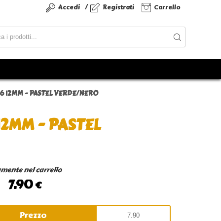
/
Accedi
Registrati
Carrello
D6 12MM - PASTEL VERDE/NERO
12MM - PASTEL
amente nel carrello
7.90
€
Prezzo