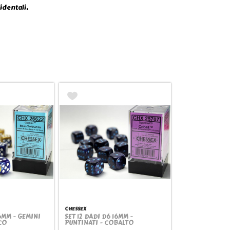
identali.
CHESSEX
16MM - GEMINI
SET 12 DADI D6 16MM -
view
Quickview
CO
PUNTINATI - COBALTO