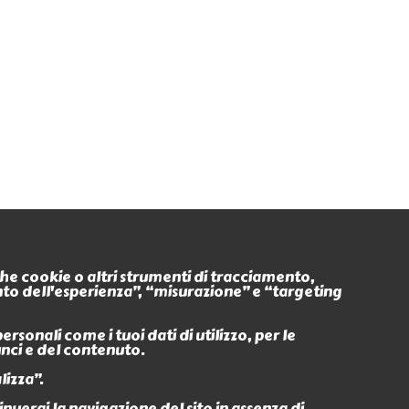
Seguici anche su
nche cookie o altri strumenti di tracciamento,
ento dell'esperienza”, “misurazione” e “targeting
Eventi
Ritiro In
sonali come i tuoi dati di utilizzo, per le
unci e del contenuto.
lizza”.
erai la navigazione del sito in assenza di