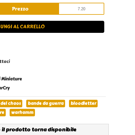
Prezzo
UNGI AL CARRELLO
ttaci
i Miniature
rCry
 del chaos
bande da guerra
bloodletter
re
warhamm
 il prodotto torna disponibile