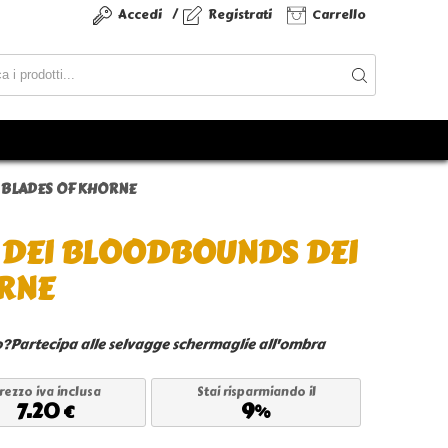
/
Accedi
Registrati
Carrello
 BLADES OF KHORNE
 DEI BLOODBOUNDS DEI
RNE
no?Partecipa alle selvagge schermaglie all'ombra
rezzo iva inclusa
Stai risparmiando il
7.20
9
€
%