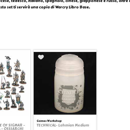
ncese, tedesco, italiano, spagnolo, cinese, giapponese e russo, oltre 
sto set ti servirà una copia di Warcry Libro Base.
Games Workshop
 OF SIGMAR -
TECHNICAL- Lahmian Medium
view
Quickview
 - OSSIARCHI