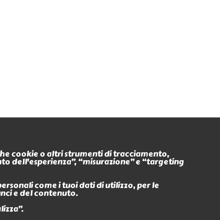
Seguici anche su
nche cookie o altri strumenti di tracciamento,
ento dell'esperienza”, “misurazione” e “targeting
Eventi
Ritiro In
sonali come i tuoi dati di utilizzo, per le
unci e del contenuto.
lizza”.