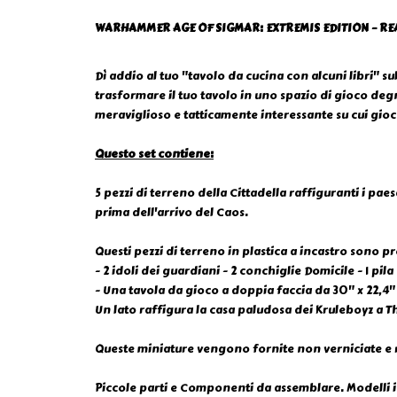
WARHAMMER AGE OF SIGMAR: EXTREMIS EDITION – RE
Dì addio al tuo "tavolo da cucina con alcuni libri" s
trasformare il tuo tavolo in uno spazio di gioco degn
meraviglioso e tatticamente interessante su cui gioc
Questo set contiene:
5 pezzi di terreno della Cittadella raffiguranti i paes
prima dell'arrivo del Caos.
Questi pezzi di terreno in plastica a incastro sono p
- 2 idoli dei guardiani - 2 conchiglie Domicile - 1 pila 
- Una tavola da gioco a doppia faccia da 30" x 22,4"
Un lato raffigura la casa paludosa dei Kruleboyz a 
Queste miniature vengono fornite non verniciate e ri
Piccole parti e Componenti da assemblare. Modelli i