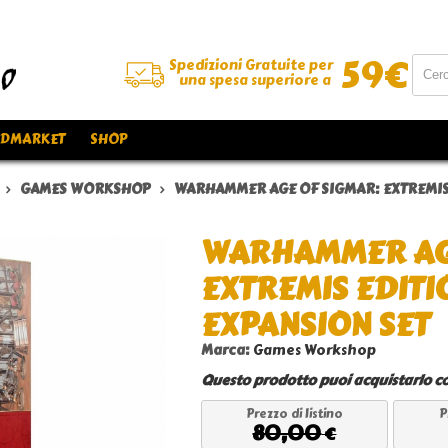
59
€
Spedizioni Gratuite per
una spesa superiore a
DMARKET
SHOP
GAMES WORKSHOP
WARHAMMER AGE OF SIGMAR: EXTREMIS 
WARHAMMER AGE
EXTREMIS EDITI
EXPANSION SET
Marca:
Games Workshop
Questo prodotto puoi acquistarlo co
Prezzo di listino
P
80,00
€