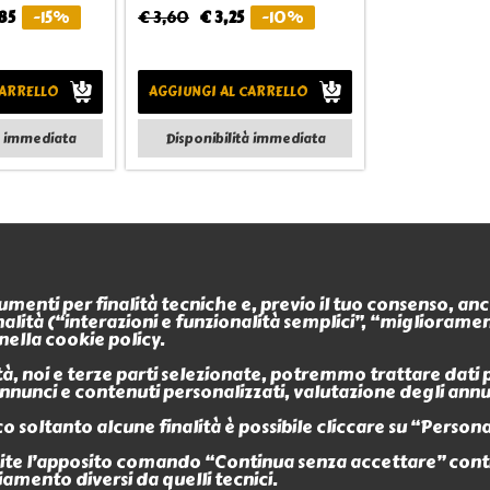
85
-15%
€ 3,60
€ 3,25
-10%
CARRELLO
AGGIUNGI AL CARRELLO
à immediata
Disponibilità immediata
Informazioni
Contatti
trumenti per finalità tecniche e, previo il tuo consenso, a
Termini e condizioni
finalità (“interazioni e funzionalità semplici”, “miglioram
L'Antro dell'Orco
Privacy policy
nella cookie policy.
P.iva 0266488034
Modalità di pagamento
Modalità di spedizione o 
, noi e terze parti selezionate, potremmo trattare dati per
Sede legale
negozio
 annunci e contenuti personalizzati, valutazione degli ann
Policy sui Resi
Via Nicola Fabrizi 17
News
95123 Messina (ME)
o soltanto alcune finalità è possibile cliccare su “Persona
Customer Service
e l’apposito comando “Continua senza accettare” continu
+39 090 2931655
iamento diversi da quelli tecnici.
Contatti