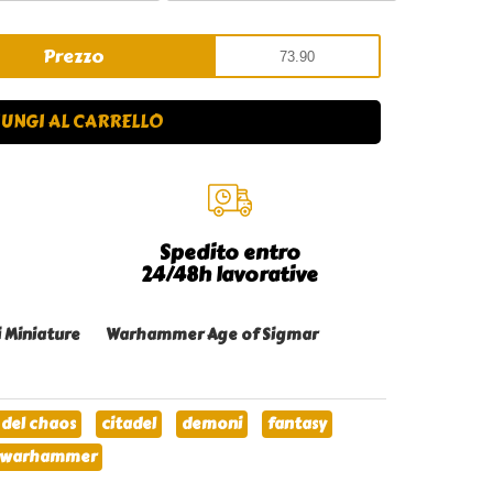
Prezzo
UNGI AL CARRELLO
Spedito entro
24/48h lavorative
i Miniature
Warhammer Age of Sigmar
 del chaos
citadel
demoni
fantasy
warhammer