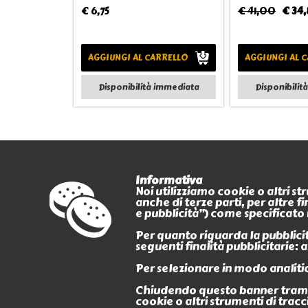
€ 6,75
€ 41,00
€ 34,
AGGIUNGI AL CARRELLO
AGGIUNGI AL 
Disponibilità immediata
Disponibilit
Informativa
Noi utilizziamo cookie o altri s
anche di terze parti, per altre 
PAGAMENTI
e pubblicità”) come specificato 
CERTIFICATI
Per quanto riguarda la pubblicità
seguenti finalità pubblicitarie:
Per selezionare in modo analitic
Chiudendo questo banner tramit
cookie o altri strumenti di tracc