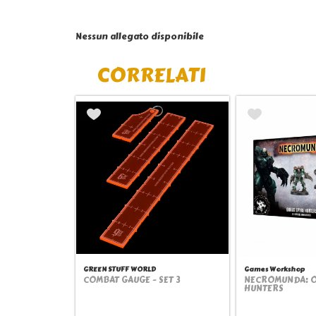
Nessun allegato disponibile
CORRELATI
GREEN STUFF WORLD
Games Workshop
COMBAT GAUGE - SET 3
NECROMUNDA: O
Quickview
Quick
HUNTERS