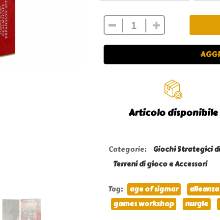
AGGI
Articolo disponibile
Categorie
:
Giochi Strategici d
Terreni di gioco e Accessori
Tag
:
age of sigmar
alleanza
games workshop
nurgle