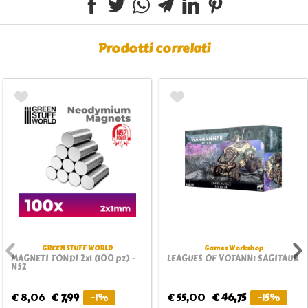
Prodotti correlati
GREEN STUFF WORLD
Games Workshop
MAGNETI TONDI 2x1 (100 pz) -
LEAGUES OF VOTANN: SAGITAUR
N52
€ 8,06
€ 7,99
-1%
€ 55,00
€ 46,75
-15%