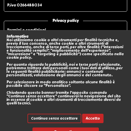
P.iva 0266488034
Privacy policy
Termini e condizioni
Privacy policy
Informativa
Noi utilizziamo cookie o altri strumenti per finalità tecniche e,
Modalità di pagamento
previo il tuo consenso, anche cookie o altri strumenti di
tracciamento, anche di terze parti, per altre finalità (“interazioni
Modalità di spedizione o Ritiro In negozio
e funzionalità semplici”, “miglioramento dell'esperienza”,
“misurazione” e “targeting e pubblicità”) come specificato nella
Policy sui Resi
cookie policy.
Eventi
Per quanto riguarda la pubblicità, noi e terze parti selezionate,
potremmo trattare dati personali come i tuoi dati di utilizzo, per
le seguenti finalità pubblicitarie: annunci e contenuti
Social
personalizzati, valutazione degli annunci e del contenuto.
Per selezionare in modo analitico soltanto alcune finalità è
possibile cliccare su “Personalizza”.
Chiudendo questo banner tramite l’apposito comando
“Continua senza accettare” continuerai la navigazione del sito
in assenza di cookie o altri strumenti di tracciamento diversi da
quelli tecnici.
Continua senza accettare
Accetto