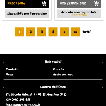
PREORDINA
NON DISPONIBILE
Articolo non disponibile.
Disponibile per il preordine
Contattaci
1
2
3
4
>
>>
tutti
Pagina 1 di 27
Link rapidi
Contatti
Marche
News
Avvia un reso
L'Antro dell'Orco
Via Nicola Fabrizi 17 - 95123 Messina (ME)
+39 090 2931655
info@antrodellorco.it