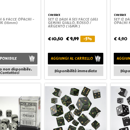
CHESSEX
CHESSEX
DI 6 FACCE OPACHI -
SET 12 DADI A SEI FACCE (d6)
SET 12 DA
Quickview
Quickview
NK (16mm)
GEMINI GIALLO, ROSSO /
OPACHI 
ARGENTO ( 16MM )
€ 10,50
€ 9,99
-5%
€ 4,90
PONIBILE
AGGIUNGI AL CARRELLO
AGGIUN
o non disponibile.
Disponibilità immediata
Dispo
Contattaci