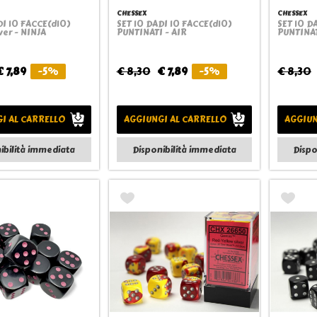
CHESSEX
CHESSEX
DI 10 FACCE(d10)
SET 10 DADI 10 FACCE(d10)
SET 10 D
Quickview
Quickview
lver - NINJA
PUNTINATI - AIR
PUNTINAT
€ 7,89
-5%
€ 8,30
€ 7,89
-5%
€ 8,30
I AL CARRELLO
AGGIUNGI AL CARRELLO
AGGIUN
ibilità immediata
Disponibilità immediata
Dispo