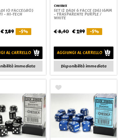
CHESSEX
ADI 10 FACCE(d10)
SET 12 DADI 6 FACCE (D6) 16MM
Quickview
Quickview
I - HI-TECH
- TRASPARENTE PURPLE /
WHITE
€ 7,89
-5%
€ 8,40
€ 7,99
-5%
GI AL CARRELLO
AGGIUNGI AL CARRELLO
nibilità immediata
Disponibilità immediata