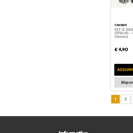
CHESSEX
SET 12 DAD
OPACHI -
(16mm)
€ 4,90
AGGIUNG
Dispon
1
2