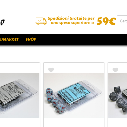
59
€
Spedizioni Gratuite per
una spesa superiore a
DMARKET
SHOP