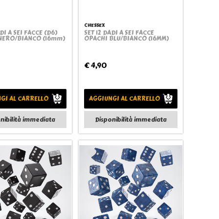
CHESSEX
DI A SEI FACCE (D6)
SET 12 DADI A SEI FACCE
Quickview
Quickview
NERO/BIANCO (16mm)
OPACHI BLU/BIANCO (16MM)
€ 4,90
GI AL CARRELLO
AGGIUNGI AL CARRELLO
nibilità immediata
Disponibilità immediata