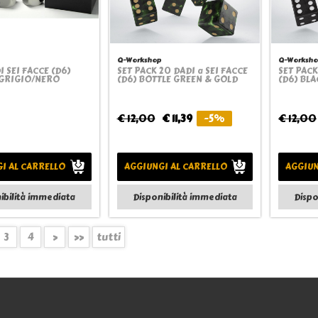
Q-Workshop
Q-Worksho
I SEI FACCE (D6)
SET PACK 20 DADI a SEI FACCE
SET PACK
Quickview
Quickview
 GRIGIO/NERO
(D6) BOTTLE GREEN & GOLD
(D6) BLA
€ 12,00
€ 11,39
-5%
€ 12,00
I AL CARRELLO
AGGIUNGI AL CARRELLO
AGGIUN
ibilità immediata
Disponibilità immediata
Dispo
3
4
>
>>
tutti
Informazioni