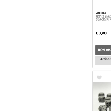
CHESSEX
SET 12 DA
BLACK/PI
€ 3,90
NON DIS
Articol