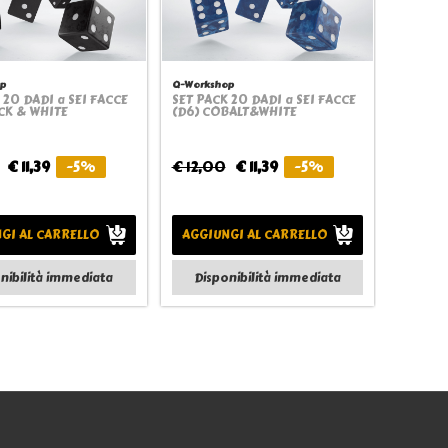
p
Q-Workshop
 20 DADI a SEI FACCE
SET PACK 20 DADI a SEI FACCE
Quickview
Quickview
CK & WHITE
(D6) COBALT&WHITE
€ 11,39
-5%
€ 12,00
€ 11,39
-5%
GI AL CARRELLO
AGGIUNGI AL CARRELLO
nibilità immediata
Disponibilità immediata
Seguici anche su