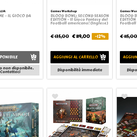
ALIA
Games Workshop
Games Wor
E - IL GIOCO DA
BLOOD BOWL: SECOND SEASON
BLOOD B
Quickview
Quickview
EDITION - Il Gioco Fantasy del
EDITION 
Football americano! (Inglese)
Football
€ 135,00
€ 119,00
-12%
€ 115,0
PONIBILE
AGGIUNGI AL CARRELLO
AGGIUN
o non disponibile.
Disponibilità immediata
Dispo
Contattaci