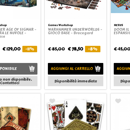
shop
Games Workshop
NEXUS
R AGE OF SIGMAR -
WARHAMMER UNDERWORLDS -
DOOM IL
Quickview
Quickview
A LE NUVOLE -
GIOCO BASE - Bracegard
ESPANSIO
ase
€ 129,00
-11%
€ 85,00
€ 78,50
-8%
€ 45,0
PONIBILE
AGGIUNGI AL CARRELLO
AGGIUN
o non disponibile.
Disponibilità immediata
Dispo
Contattaci