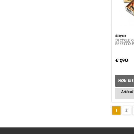
Bicycle
BICYCLE C
EFFETTO 
€ 7,90
NON DIS
Articol
1
2