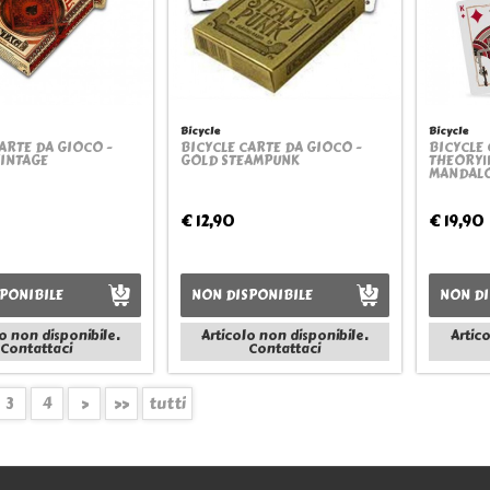
Bicycle
Bicycle
ARTE DA GIOCO -
BICYCLE CARTE DA GIOCO -
BICYCLE 
Quickview
Quickview
VINTAGE
GOLD STEAMPUNK
THEORY11
MANDAL
€ 12,90
€ 19,90
PONIBILE
NON DISPONIBILE
NON DI
o non disponibile.
Articolo non disponibile.
Artic
Contattaci
Contattaci
3
4
>
>>
tutti