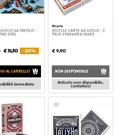
Bicycle
 GIOCO DA TAVOLO -
BICYCLE CARTE DA GIOCO - 2
Quickview
Quickview
NE (ITA)
PACK STANDARD INDEX
0
€ 31,50
-30%
€ 9,90
GI AL CARRELLO
NON DISPONIBILE
Articolo non disponibile.
nibilità immediata
Contattaci