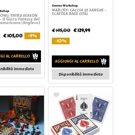
Games Workshop
WARCRY: CACCIA DI SANGUE -
kshop
Quickview
SCATOLA BASE (ITA)
OWL: THIRD SEASON
Quickview
- Il Gioco Fantasy del
 americano! (Inglese)
€ 145,00
€ 129,99
0
€ 105,00
-9%
-10%
GI AL CARRELLO
AGGIUNGI AL CARRELLO
nibilità immediata
Disponibilità immediata