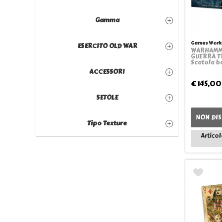
Gamma
Games Work
ESERCITO OLD WAR
WARHAMME
GUERRA TR
Scatola b
ACCESSORI
€ 145,00
SETOLE
NON DIS
Tipo Texture
Articol