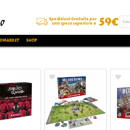
59
€
Spedizioni Gratuite per
una spesa superiore a
DMARKET
SHOP