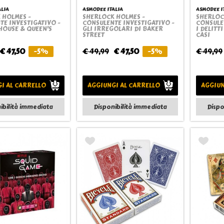
ALIA
ASMODEE ITALIA
ASMODEE I
 HOLMES -
SHERLOCK HOLMES -
SHERLOC
Quickview
Quickview
TE INVESTIGATIVO -
CONSULENTE INVESTIGATIVO -
CONSULE
HOUSE & QUEEN'S
GLI IRREGOLARI DI BAKER
I DELITTI
STREET
CASI
€ 47,50
-5%
€ 49,99
€ 47,50
-5%
€ 49,99
I AL CARRELLO
AGGIUNGI AL CARRELLO
AGGIUN
ibilità immediata
Disponibilità immediata
Dispo