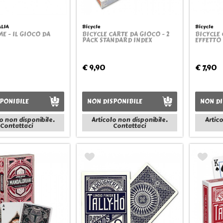
ALIA
Bicycle
Bicycle
E - IL GIOCO DA
BICYCLE CARTE DA GIOCO - 2
BICYCLE 
Quickview
Quickview
PACK STANDARD INDEX
EFFETTO
€ 9,90
€ 7,90
PONIBILE
NON DISPONIBILE
NON DI
o non disponibile.
Articolo non disponibile.
Artic
Contattaci
Contattaci