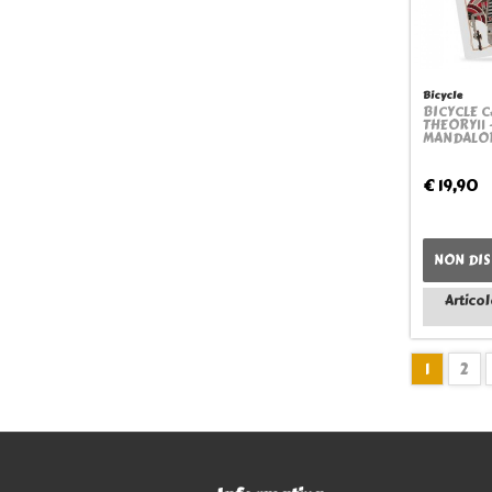
Bicycle
BICYCLE C
THEORY11 
MANDALO
€ 19,90
NON DIS
Articol
1
2