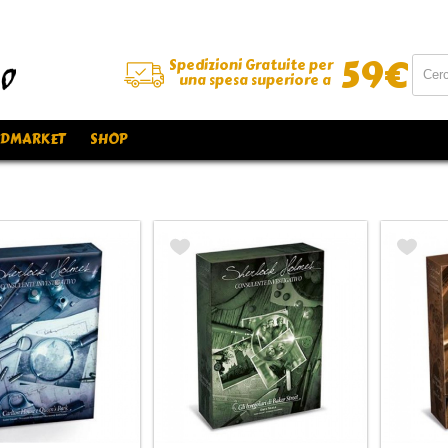
59
€
Spedizioni Gratuite per
una spesa superiore a
DMARKET
SHOP