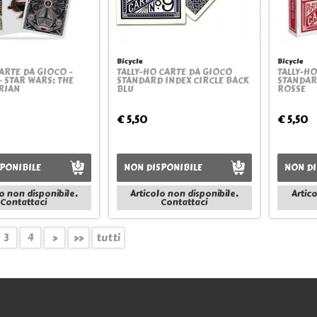
Bicycle
Bicycle
ARTE DA GIOCO -
TALLY-HO CARTE DA GIOCO
TALLY-H
Quickview
Quickview
- STAR WARS: THE
STANDARD INDEX CIRCLE BACK
STANDAR
RIAN
BLU
ROSSE
€ 5,50
€ 5,50
PONIBILE
NON DISPONIBILE
NON DI
o non disponibile.
Articolo non disponibile.
Artic
Contattaci
Contattaci
3
4
>
>>
tutti
Informazioni