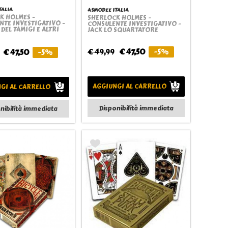
TALIA
ASMODEE ITALIA
K HOLMES -
SHERLOCK HOLMES -
Quickview
Quickview
NTE INVESTIGATIVO -
CONSULENTE INVESTIGATIVO -
 DEL TAMIGI E ALTRI
JACK LO SQUARTATORE
€ 49,99
€ 47,50
-5%
€ 47,50
-5%
AGGIUNGI AL CARRELLO
GI AL CARRELLO
Disponibilità immediata
nibilità immediata