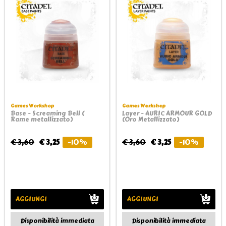
Games Workshop
Games Workshop
Base - Screaming Bell (
Layer - AURIC ARMOUR GOLD
Rame metallizzato)
(Oro Metallizzato)
€ 3,60
€ 3,25
-10%
€ 3,60
€ 3,25
-10%
AGGIUNGI
AGGIUNGI
Disponibilità immediata
Disponibilità immediata