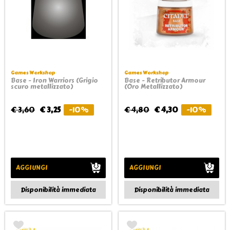
Games Workshop
Games Workshop
Base - Iron Warriors (Grigio
Base - Retributor Armour
scuro metallizzato)
(Oro Metallizzato)
€ 3,60
€ 3,25
-10%
€ 4,80
€ 4,30
-10%
AGGIUNGI
AGGIUNGI
Disponibilità immediata
Disponibilità immediata