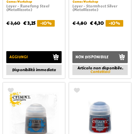
Games Workshop
Games Workshop
Layer - Runefang Steel
Layer - Stormhost Silver
(Metallizzato)
(Metallizzato)
€ 3,60
€ 3,25
-10%
€ 4,80
€ 4,30
-10%
AGGIUNGI
NON DISPONIBILE
Articolo non disponibile.
Disponibilità immediata
Contattaci