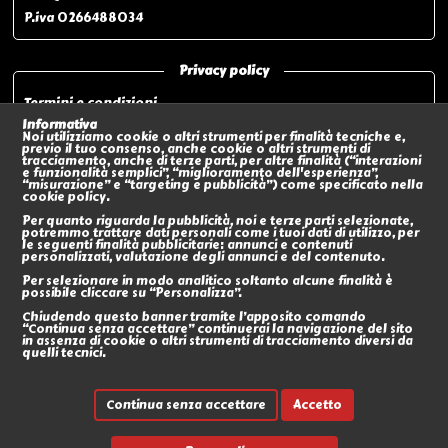
P.iva 0266488034
Privacy policy
Termini e condizioni
Privacy policy
Informativa
Noi utilizziamo cookie o altri strumenti per finalità tecniche e,
Modalità di pagamento
previo il tuo consenso, anche cookie o altri strumenti di
tracciamento, anche di terze parti, per altre finalità (“interazioni
Modalità di spedizione o Ritiro In negozio
e funzionalità semplici”, “miglioramento dell'esperienza”,
“misurazione” e “targeting e pubblicità”) come specificato nella
Policy sui Resi
cookie policy.
Eventi
Per quanto riguarda la pubblicità, noi e terze parti selezionate,
potremmo trattare dati personali come i tuoi dati di utilizzo, per
le seguenti finalità pubblicitarie: annunci e contenuti
Social
personalizzati, valutazione degli annunci e del contenuto.
Per selezionare in modo analitico soltanto alcune finalità è
possibile cliccare su “Personalizza”.
Chiudendo questo banner tramite l’apposito comando
“Continua senza accettare” continuerai la navigazione del sito
in assenza di cookie o altri strumenti di tracciamento diversi da
quelli tecnici.
Continua senza accettare
Accetto