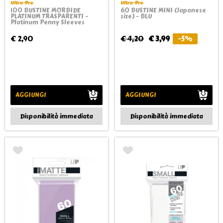
Ultra-Pro
Ultra-Pro
100 BUSTINE MORBIDE
60 BUSTINE MINI (Japanese
PLATINUM TRASPARENTI -
size) - BLU
Platinum Penny Sleeves
€ 2,90
€ 4,20
€ 3,99
-5%
AGGIUNGI
AGGIUNGI
Disponibilità immediata
Disponibilità immediata