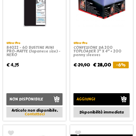
Ultra-Pro
Ultra-Pro
84022 - 60 BUSTINE MINI
CONFEZIONE DA 200
PRO-MATTE (Japanese size) -
TOPLOADER 3" X 4" + 200
NERO
penny sleeves
€ 4,75
€ 29,90
€ 28,00
-6%
NON DISPONIBILE
AGGIUNGI
Articolo non disponibile.
Disponibilità immediata
Contattaci