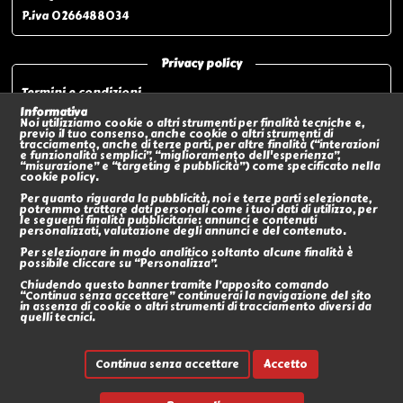
P.iva 0266488034
Privacy policy
Termini e condizioni
Privacy policy
Informativa
Noi utilizziamo cookie o altri strumenti per finalità tecniche e,
Modalità di pagamento
previo il tuo consenso, anche cookie o altri strumenti di
tracciamento, anche di terze parti, per altre finalità (“interazioni
Modalità di spedizione o Ritiro In negozio
e funzionalità semplici”, “miglioramento dell'esperienza”,
“misurazione” e “targeting e pubblicità”) come specificato nella
Policy sui Resi
cookie policy.
Eventi
Per quanto riguarda la pubblicità, noi e terze parti selezionate,
potremmo trattare dati personali come i tuoi dati di utilizzo, per
le seguenti finalità pubblicitarie: annunci e contenuti
Social
personalizzati, valutazione degli annunci e del contenuto.
Per selezionare in modo analitico soltanto alcune finalità è
possibile cliccare su “Personalizza”.
Chiudendo questo banner tramite l’apposito comando
“Continua senza accettare” continuerai la navigazione del sito
in assenza di cookie o altri strumenti di tracciamento diversi da
quelli tecnici.
Continua senza accettare
Accetto