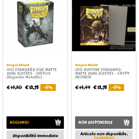
Dragon Shield
Dragon Shield
100 STANDARD SIZE MATTE
100 BUSTINE STANDARD
DUAL SLEEVES - JUSTICE
MATTE DUAL SLEEVES - CRYPT
(Argento Metallic)
NEONEN
€ 14,50
€ 13,75
-5%
€ 14,49
€ 13,75
-5%
AGGIUNGI
NON DISPONIBILE
Articolo non disponibile.
Disponibilità immediata
Contattaci