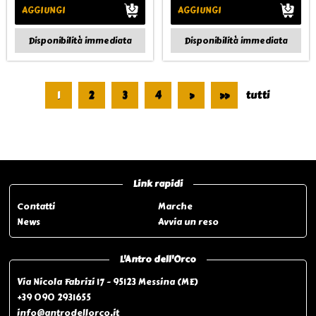
AGGIUNGI
AGGIUNGI
Disponibilità immediata
Disponibilità immediata
1
2
3
4
>
>>
tutti
Pagina 1 di 6
Link rapidi
Contatti
Marche
News
Avvia un reso
L'Antro dell'Orco
Via Nicola Fabrizi 17 - 95123 Messina (ME)
+39 090 2931655
info@antrodellorco.it