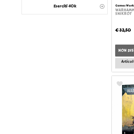
Eserciti 40k
Games Work
WARHAMME
SNIKROT
€ 32,50
NON DIS
Articol