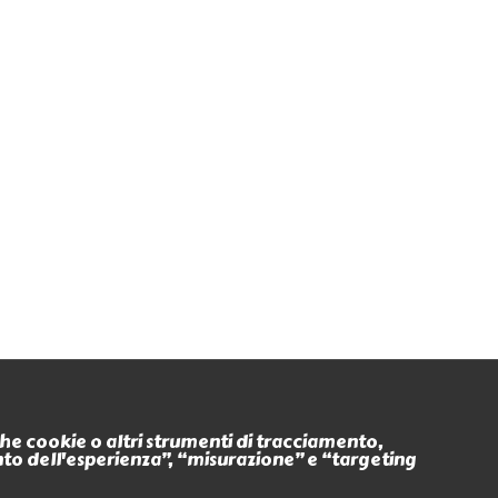
Seguici anche su
nche cookie o altri strumenti di tracciamento,
ento dell'esperienza”, “misurazione” e “targeting
Eventi