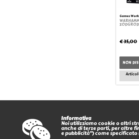
Games Work
WARHAMM
ZODGROD
€ 35,00
NON DIS
Articol
Informativa
Noi utilizziamo cookie o altri s
anche di terze parti, per altre 
PAGAMENTI
e pubblicità”) come specificato 