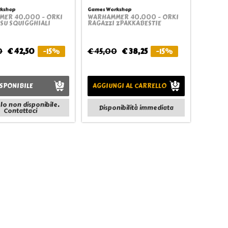
kshop
Games Workshop
ER 40.000 - ORKI
WARHAMMER 40.000 - ORKI
Quickview
Quickview
 SU SQUIGGHIALI
RAGAZZI ZPAKKABESTIE
0
€ 42,50
-15%
€ 45,00
€ 38,25
-15%
SPONIBILE
AGGIUNGI AL CARRELLO
olo non disponibile.
Disponibilità immediata
Contattaci