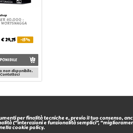
shop
ER 40.000 -
Quickview
 WORTSNAGGA
€ 29,75
-15%
PONIBILE
o non disponibile.
Contattaci
Informazioni
Contatti
trumenti per finalità tecniche e, previo il tuo consenso, a
Termini e condizioni
finalità (“interazioni e funzionalità semplici”, “miglioram
L'Antro dell'Orco
Privacy policy
nella cookie policy.
P.iva 0266488034
Modalità di pagamento