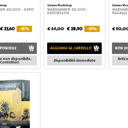
shop
Games Workshop
Games Wor
R 40.000 - KAPO
WARHAMMER 40.000 -
WARHAMM
Quickview
Quickview
KAPOBEZTIA
RAGAZZI
€ 27,60
-15%
€ 34,00
€ 28,90
-15%
€ 50,0
PONIBILE
AGGIUNGI AL CARRELLO
NON DI
o non disponibile.
Artic
Disponibilità immediata
Contattaci