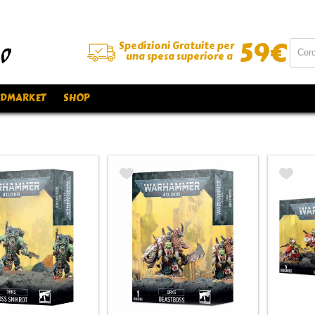
59
€
Spedizioni Gratuite per
una spesa superiore a
DMARKET
SHOP