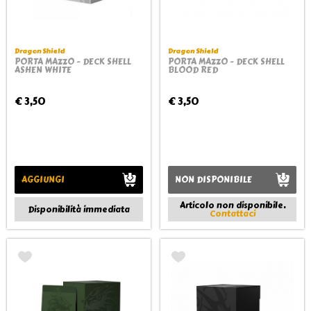
Dragon Shield
Dragon Shield
PORTA MAZZO - DECK SHELL
PORTA MAZZO - DECK SHELL
ASHEN WHITE
BLOOD RED
€ 3,50
€ 3,50
AGGIUNGI
NON DISPONIBILE
Articolo non disponibile.
Disponibilità immediata
Contattaci