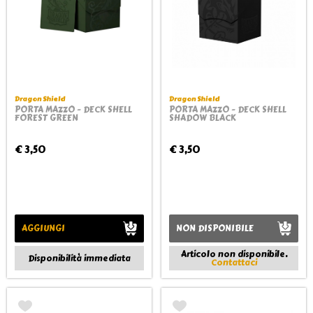
Dragon Shield
Dragon Shield
PORTA MAZZO - DECK SHELL
PORTA MAZZO - DECK SHELL
FOREST GREEN
SHADOW BLACK
€ 3,50
€ 3,50
AGGIUNGI
NON DISPONIBILE
Articolo non disponibile.
Disponibilità immediata
Contattaci