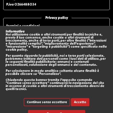
P.iva 0266488034
Privacy policy
Termini e condizioni
Privacy policy
Informativa
Noi utilizziamo cookie o altri strumenti per finalità tecniche e,
Modalità di pagamento
previo il tuo consenso, anche cookie o altri strumenti di
tracciamento, anche di terze parti, per altre finalità (“interazioni
Modalità di spedizione o Ritiro In negozio
e funzionalità semplici”, “miglioramento dell'esperienza”,
“misurazione” e “targeting e pubblicità”) come specificato nella
Policy sui Resi
cookie policy.
Eventi
Per quanto riguarda la pubblicità, noi e terze parti selezionate,
potremmo trattare dati personali come i tuoi dati di utilizzo, per
le seguenti finalità pubblicitarie: annunci e contenuti
Social
personalizzati, valutazione degli annunci e del contenuto.
Per selezionare in modo analitico soltanto alcune finalità è
possibile cliccare su “Personalizza”.
Chiudendo questo banner tramite l’apposito comando
“Continua senza accettare” continuerai la navigazione del sito
in assenza di cookie o altri strumenti di tracciamento diversi da
quelli tecnici.
Continua senza accettare
Accetto