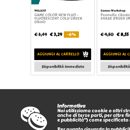
VALLEJO
Games Workshop
GAME COLOR NEW FLUO -
Pennello Citade
Quickview
Quick
FLUORESCENT COLD GREEN
SHADE BRUSH (M
(18ml)
€ 3,49
€ 3,29
-6%
€ 9,50
€ 8,55
AGGIUNGI AL CARRELLO
AGGIUNGI AL 
Disponibilità immediata
Disponibilit
Informativa
Noi utilizziamo cookie o altri s
anche di terze parti, per altre 
PAGAMENTI
e pubblicità”) come specificato 
CERTIFICATI
Per quanto riguarda la pubblicità