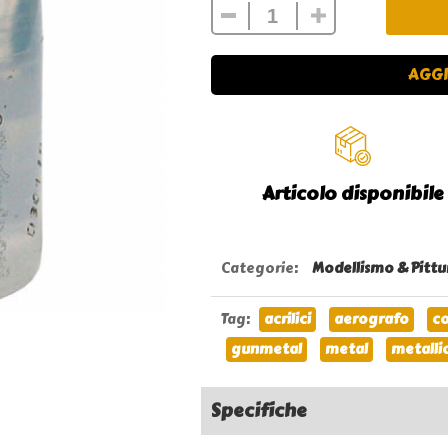
AGGI
Articolo disponibile
Categorie
:
Modellismo & Pittu
Tag
:
acrilici
aerografo
co
gunmetal
metal
metalli
Specifiche