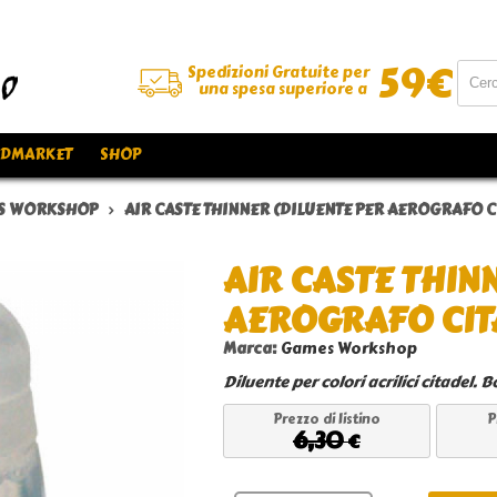
59
€
Spedizioni Gratuite per
una spesa superiore a
DMARKET
SHOP
S WORKSHOP
AIR CASTE THINNER (DILUENTE PER AEROGRAFO C
AIR CASTE THIN
AEROGRAFO CIT
Marca:
Games Workshop
Diluente per colori acrilici citadel.
Prezzo di listino
P
6,30
€