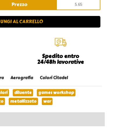
Prezzo
UNGI AL CARRELLO
Spedito entro
24/48h lavorative
ra
Aerografia
Colori Citadel
lori
diluente
games workshop
co
metallizzato
war