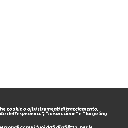
Seguici anche su
nche cookie o altri strumenti di tracciamento,
ento dell'esperienza”, “misurazione” e “targeting
Eventi
Ritiro In
sonali come i tuoi dati di utilizzo, per le