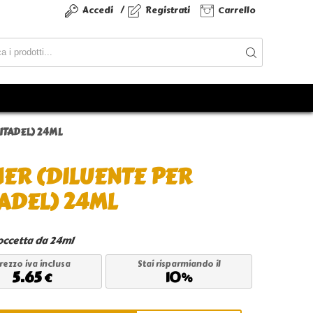
/
Accedi
Registrati
Carrello
ITADEL) 24ML
NER (DILUENTE PER
ADEL) 24ML
 Boccetta da 24ml
rezzo iva inclusa
Stai risparmiando il
5.65
10
€
%