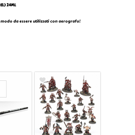
EL) 24ML
n modo da essere utilizzati con aerografo!