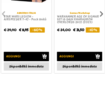
ASMODEE ITALIA
Games Workshop
STAR WARS LEGION -
WARHAMMER AGE OF SIGMAR
AIRSPEEDER T-47 - Pack Unità
SET 16 DADI KHARADRON
OVERLORDS DICE (2025)
€ 29,90
€ 11,95
-60%
€ 24,00
€ 21,50
-10%
AGGIUNGI
AGGIUNGI
Disponibilità immediata
Disponibilità immediata