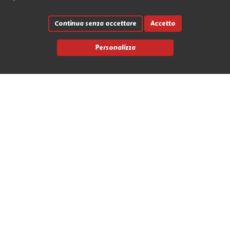
Continua senza accettare
Accetto
Personalizza
Link rapidi
Contatti
Marche
News
Avvia un reso
L'Antro dell'Orco
Via Nicola Fabrizi 17 - 95123 Messina (ME)
+39 090 2931655
info@antrodellorco.it
P.iva 0266488034
Privacy policy