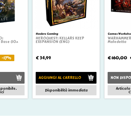
Hasbro Gaming
Games Worksho
0:
HEROQUEST: KELLARS KEEP
WARHAMMER Q
ew
Quickview
Q
Base (10^
EXSPANSION (ENG)
Maledetta
-17%
€ 34,99
€ 160,00
AGGIUNGI AL CARRELLO
NON DISPO
sponibile.
Articolo
Disponibilità immediata
ci
C