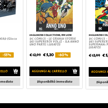
EAGLEMOSS COLLECTIONS, RW LION
EAGLEMOSS COL
DEAD (Gioco
DC COMICS - LE GRANDI STORIE
DC COMICS -
ew
Quickview
Q
DEI SUPEREROI VOL.12 - JLA ANNO
DEI SUPERER
UNO PARTE 1 [USATO]
SUPERMAN: P
[USATO]
-55%
€ 12,99
€ 5,20
-60%
€ 12,99
€ 5
RELLO
AGGIUNGI AL CARRELLO
AGGIUNGI 
immediata
Disponibilità immediata
Disponi