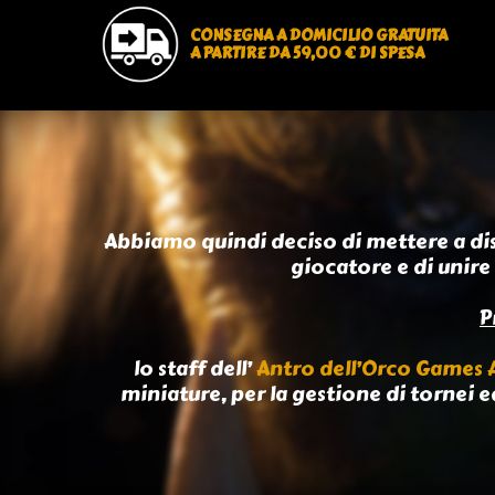
CONSEGNA A DOMICILIO GRATUITA
A PARTIRE DA 59,00 € DI SPESA
Abbiamo quindi deciso di mettere a di
giocatore e di unire 
P
lo staff dell’
Antro dell’Orco Games
miniature, per la gestione di tornei e