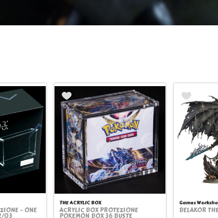
THE ACRYLIC BOX
Games Worksho
ZIONE - ONE
ACRYLIC BOX PROTEZIONE
BELAKOR TH
ew
Quickview
Q
2/03
POKEMON BOX 36 BUSTE