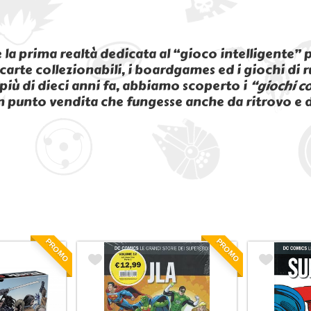
 la prima realtà dedicata al “gioco intelligente” 
 carte collezionabili, i boardgames ed i giochi di 
più di dieci anni fa, abbiamo scoperto i
“giochi co
n punto vendita che fungesse anche da ritrovo e da
PROMO
PROMO