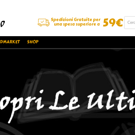
59
€
Spedizioni Gratuite per
una spesa superiore a
DMARKET
SHOP